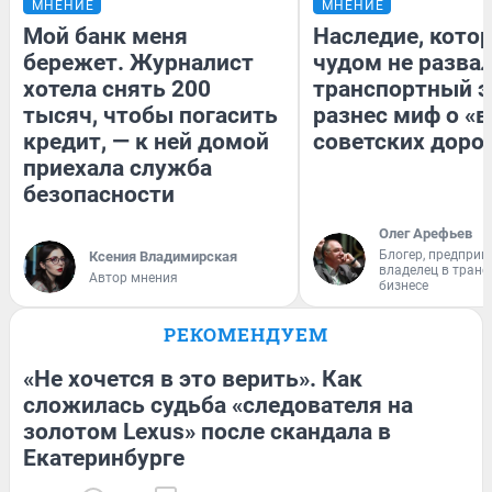
МНЕНИЕ
МНЕНИЕ
Мой банк меня
Наследие, кото
бережет. Журналист
чудом не разва
хотела снять 200
транспортный э
тысяч, чтобы погасить
разнес миф о «
кредит, — к ней домой
советских доро
приехала служба
безопасности
Олег Арефьев
Блогер, предприн
Ксения Владимирская
владелец в тран
Автор мнения
бизнесе
РЕКОМЕНДУЕМ
«Не хочется в это верить». Как
сложилась судьба «следователя на
золотом Lexus» после скандала в
Екатеринбурге