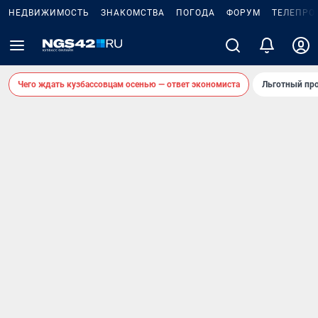
НЕДВИЖИМОСТЬ
ЗНАКОМСТВА
ПОГОДА
ФОРУМ
ТЕЛЕПРО
Чего ждать кузбассовцам осенью — ответ экономиста
Льготный про