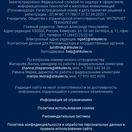
Зарегистрировано Федеральной службой по надзору в сфере связи,
информационных технологий и массовых коммуникаций
(Роскомнадзор). Регистрационный номер и дата принятия решения о
регистрации - ЭЛ № ФС 77-78817 от 07.08.2020 г.
Учредитель: Общество с ограниченной ответственностью "ИНТЕРНЕТ
ТЕХНОЛОГИИ"
Главный редактор: Левчук Александр Николаевич
Адрес редакции: 650000, Россия, Кемерово, ул. 50 лет Октября, д. 11, офис
201, телефон +7 (3842) 23-22-60
Электронный адрес редакции:
ngs42@shkulev.ru
Контактные данные для Роскомнадзора и государственных органов:
juristnsk@shkulev.ru
Техподдержка:
help@shkulev.ru
По вопросам коммерческого сотрудничества:
Жапарова Жанна, менеджер по работе с федеральными клиентами
zhanna.zhaparova@shkulev.ru
, моб. + 7 982 640 34 32
Ревина Мария, директор по работе с федеральными клиентами
mariya.revina@shkulev.ru
, моб. +7 910 402 4056
Редакция сайта не несет ответственности за достоверность
информации, содержащейся в рекламных объявлениях.
Информация об ограничениях
Политика использования cookies
Рекомендательные системы
Политика конфиденциальности и обработки персональных данных и
правила использования сайта