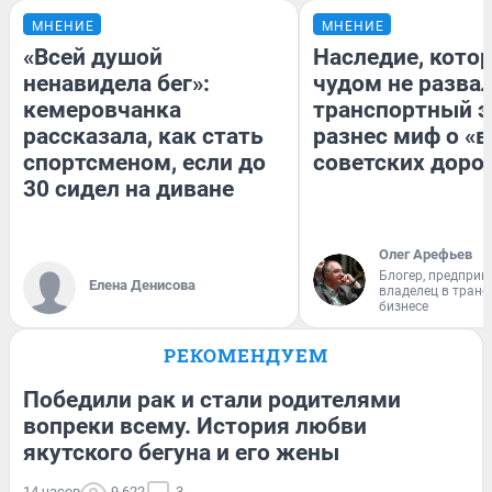
МНЕНИЕ
МНЕНИЕ
«Всей душой
Наследие, кото
ненавидела бег»:
чудом не разва
кемеровчанка
транспортный э
рассказала, как стать
разнес миф о «
спортсменом, если до
советских доро
30 сидел на диване
Олег Арефьев
Блогер, предприн
Елена Денисова
владелец в тран
бизнесе
РЕКОМЕНДУЕМ
Победили рак и стали родителями
вопреки всему. История любви
якутского бегуна и его жены
14 часов
9 622
3