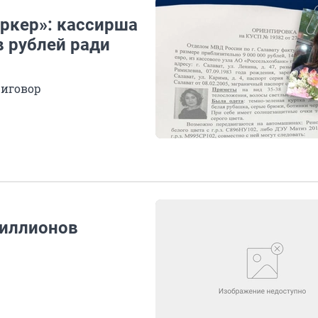
ркер»: кассирша
в рублей ради
риговор
миллионов