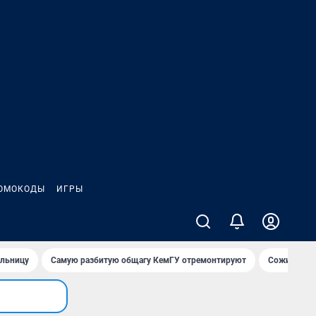
ОМОКОДЫ
ИГРЫ
ольницу
Самую разбитую общагу КемГУ отремонтируют
Сожительни