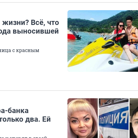
 жизни? Всё, что
 года выносившей
дница с красным
фа-банка
только два. Ей