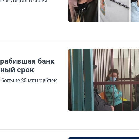
е и уверял в своей
грабившая банк
ьный срок
 больше 25 млн рублей