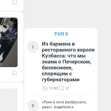
ТОП 5
Из бармена в
1
ресторанного короля
Кузбасса: что мы
знаем о Печерском,
бизнесмене,
спорящем с
губернаторами
13 997
12
«Руки и ноги разбросало,
2
ужас»: водителя и