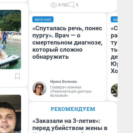
5 722
5
МНЕНИЕ
МНЕНИЕ
«Спуталась речь, понес
«Сливо
пургу». Врач — о
разоча
смертельном диагнозе,
турист
который сложно
тысяч,
обнаружить
день гу
Юрског
Хогвар
Ирина Волкова
Главврач клиники
Ян
«Реабилитация доктора
Волковой»
РЕКОМЕНДУЕМ
«Заказали на 3-летие»:
перед убийством жены в