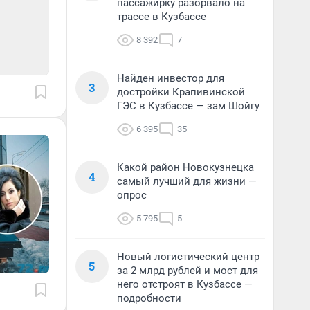
пассажирку разорвало на
трассе в Кузбассе
8 392
7
Найден инвестор для
3
достройки Крапивинской
ГЭС в Кузбассе — зам Шойгу
6 395
35
Какой район Новокузнецка
4
самый лучший для жизни —
опрос
5 795
5
Новый логистический центр
5
за 2 млрд рублей и мост для
него отстроят в Кузбассе —
подробности