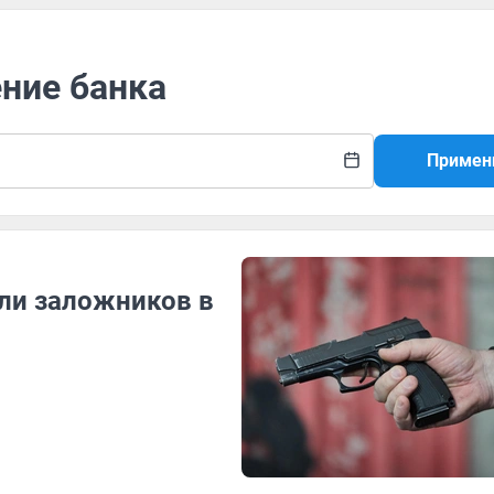
ение банка
Примен
яли заложников в