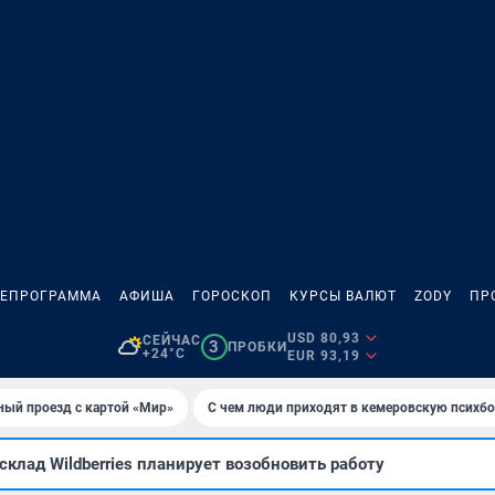
ЛЕПРОГРАММА
АФИША
ГОРОСКОП
КУРСЫ ВАЛЮТ
ZODY
ПР
USD 80,93
СЕЙЧАС
3
ПРОБКИ
+24°C
EUR 93,19
ный проезд с картой «Мир»
С чем люди приходят в кемеровскую психб
клад Wildberries планирует возобновить работу