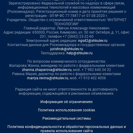
Зарегистрировано Федеральной службой по надзору в сфере связи,
информационных технологий и массовых коммуникаций
(Роскомнадзор). Регистрационный номер и дата принятия решения о
регистрации - ЭЛ № ФС 77-78817 от 07.08.2020 г.
Учредитель: Общество с ограниченной ответственностью "ИНТЕРНЕТ
ТЕХНОЛОГИИ"
Главный редактор: Левчук Александр Николаевич
Адрес редакции: 650000, Россия, Кемерово, ул. 50 лет Октября, д. 11, офис
201, телефон +7 (3842) 23-22-60
Электронный адрес редакции:
ngs42@shkulev.ru
Контактные данные для Роскомнадзора и государственных органов:
juristnsk@shkulev.ru
Техподдержка:
help@shkulev.ru
По вопросам коммерческого сотрудничества:
Жапарова Жанна, менеджер по работе с федеральными клиентами
zhanna.zhaparova@shkulev.ru
, моб. + 7 982 640 34 32
Ревина Мария, директор по работе с федеральными клиентами
mariya.revina@shkulev.ru
, моб. +7 910 402 4056
Редакция сайта не несет ответственности за достоверность
информации, содержащейся в рекламных объявлениях.
Информация об ограничениях
Политика использования cookies
Рекомендательные системы
Политика конфиденциальности и обработки персональных данных и
правила использования сайта