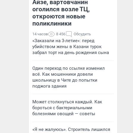
Айзе, вартовчанин
оголился возле ТЦ,
откроются новые
поликлиники
14 часов
8 456
Обсудить
«Заказали на 3-летие»: перед
убийством жены в Казани турок
забрал торт на день рождения сына
Один переход по ссылке изменил
всё. Как мошенники довели
школьницу в Чите до попытки
поджога здания
Может столкнуться каждый. Как
бороться с бактериальными
болезнями овощей — советы
«Я не жалуюсь». Строитель лишился