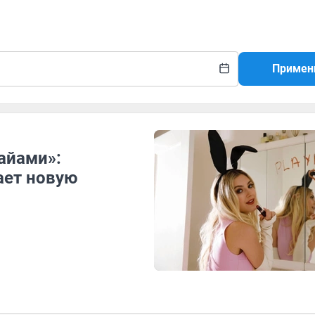
Примен
Майами»:
ает новую