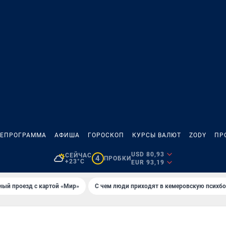
ЛЕПРОГРАММА
АФИША
ГОРОСКОП
КУРСЫ ВАЛЮТ
ZODY
ПР
USD 80,93
СЕЙЧАС
4
ПРОБКИ
+23°C
EUR 93,19
ный проезд с картой «Мир»
С чем люди приходят в кемеровскую психб