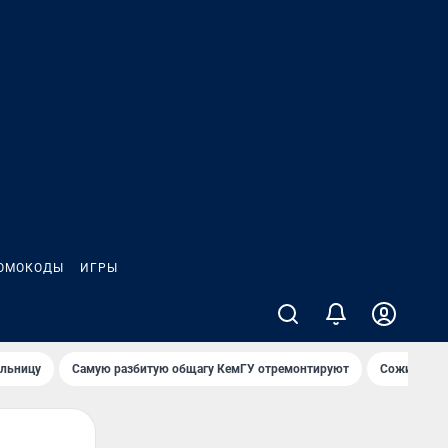
ОМОКОДЫ
ИГРЫ
ольницу
Самую разбитую общагу КемГУ отремонтируют
Сожительни