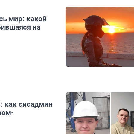
сь мир: какой
бившаяся на
: как сисадмин
ром-