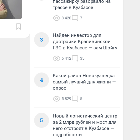
пассажирку разорвало на
трассе в Кузбассе
8 428
7
Найден инвестор для
3
достройки Крапивинской
ГЭС в Кузбассе — зам Шойгу
6 412
35
Какой район Новокузнецка
4
самый лучший для жизни —
опрос
5 829
5
Новый логистический центр
5
за 2 млрд рублей и мост для
него отстроят в Кузбассе —
подробности