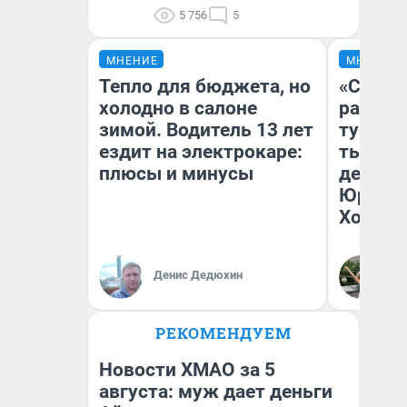
5 756
5
МНЕНИЕ
МНЕНИЕ
Тепло для бюджета, но
«Сливо
холодно в салоне
разоча
зимой. Водитель 13 лет
турист
ездит на электрокаре:
тысяч,
плюсы и минусы
день гу
Юрског
Хогвар
Денис Дедюхин
Ян
РЕКОМЕНДУЕМ
Новости ХМАО за 5
августа: муж дает деньги