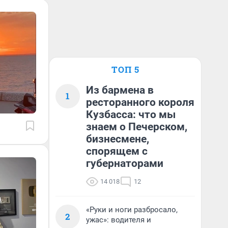
ТОП 5
Из бармена в
1
ресторанного короля
Кузбасса: что мы
знаем о Печерском,
бизнесмене,
спорящем с
губернаторами
14 018
12
«Руки и ноги разбросало,
2
ужас»: водителя и