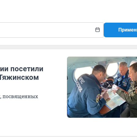
Примен
ии посетили
 Тяжинском
х, посвященных