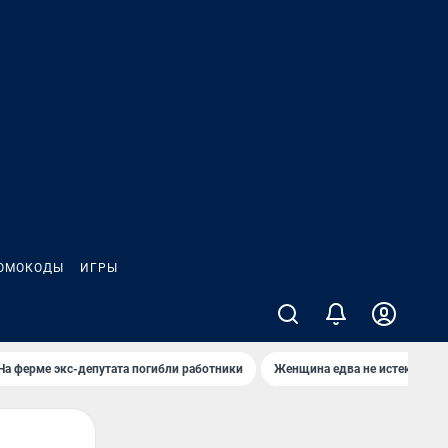
ОМОКОДЫ
ИГРЫ
На ферме экс-депутата погибли работники
Женщина едва не истекла кро