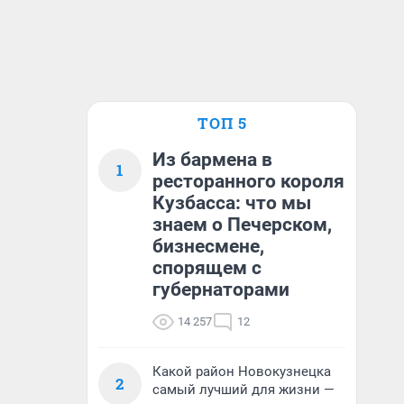
ТОП 5
Из бармена в
1
ресторанного короля
Кузбасса: что мы
знаем о Печерском,
бизнесмене,
спорящем с
губернаторами
14 257
12
Какой район Новокузнецка
2
самый лучший для жизни —