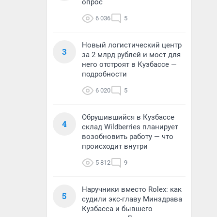
опрос
6 036
5
Новый логистический центр
3
за 2 млрд рублей и мост для
него отстроят в Кузбассе —
подробности
6 020
5
Обрушившийся в Кузбассе
4
склад Wildberries планирует
возобновить работу — что
происходит внутри
5 812
9
Наручники вместо Rolex: как
5
судили экс-главу Минздрава
Кузбасса и бывшего