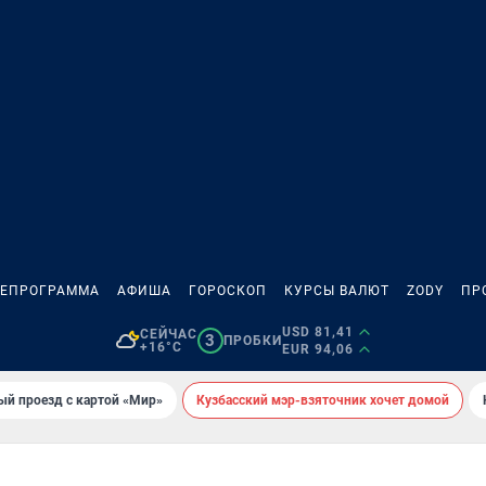
ЛЕПРОГРАММА
АФИША
ГОРОСКОП
КУРСЫ ВАЛЮТ
ZODY
ПР
USD 81,41
СЕЙЧАС
3
ПРОБКИ
+16°C
EUR 94,06
ый проезд с картой «Мир»
Кузбасский мэр-взяточник хочет домой