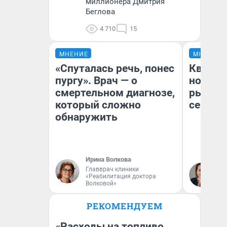
миллионера Дмитрия
Беглова
4 710
15
МНЕНИЕ
МНЕНИЕ
«Спуталась речь, понес
Кварти
пургу». Врач — о
но деш
смертельном диагнозе,
рынок 
который сложно
сейчас
обнаружить
Ирина Волкова
Ек
Главврач клиники
«Реабилитация доктора
ди
Волковой»
не
РЕКОМЕНДУЕМ
«Расходы на топливо