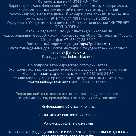
Сетевое издание «NGS42.RU» (18+)
Зарегистрировано Федеральной службой по надзору в сфере связи,
информационных технологий и массовых коммуникаций
(Роскомнадзор). Регистрационный номер и дата принятия решения о
регистрации - ЭЛ № ФС 77-78817 от 07.08.2020 г.
Учредитель: Общество с ограниченной ответственностью "ИНТЕРНЕТ
ТЕХНОЛОГИИ"
Главный редактор: Левчук Александр Николаевич
Адрес редакции: 650000, Россия, Кемерово, ул. 50 лет Октября, д. 11, офис
201, телефон +7 (3842) 23-22-60
Электронный адрес редакции:
ngs42@shkulev.ru
Контактные данные для Роскомнадзора и государственных органов:
juristnsk@shkulev.ru
Техподдержка:
help@shkulev.ru
По вопросам коммерческого сотрудничества:
Жапарова Жанна, менеджер по работе с федеральными клиентами
zhanna.zhaparova@shkulev.ru
, моб. + 7 982 640 34 32
Ревина Мария, директор по работе с федеральными клиентами
mariya.revina@shkulev.ru
, моб. +7 910 402 4056
Редакция сайта не несет ответственности за достоверность
информации, содержащейся в рекламных объявлениях.
Информация об ограничениях
Политика использования cookies
Рекомендательные системы
Политика конфиденциальности и обработки персональных данных и