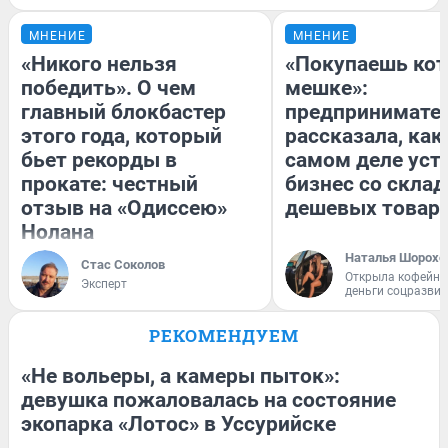
МНЕНИЕ
МНЕНИЕ
«Никого нельзя
«Покупаешь кот
победить». О чем
мешке»:
главный блокбастер
предпринимате
этого года, который
рассказала, как
бьет рекорды в
самом деле уст
прокате: честный
бизнес со скла
отзыв на «Одиссею»
дешевых товар
Нолана
Наталья Шорохо
Стас Соколов
Открыла кофейну
Эксперт
деньги соцразви
РЕКОМЕНДУЕМ
«Не вольеры, а камеры пыток»:
девушка пожаловалась на состояние
экопарка «Лотос» в Уссурийске