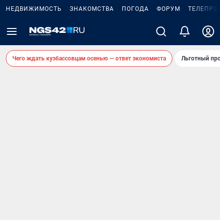
НЕДВИЖИМОСТЬ
ЗНАКОМСТВА
ПОГОДА
ФОРУМ
ТЕЛЕПРО
Чего ждать кузбассовцам осенью — ответ экономиста
Льготный про