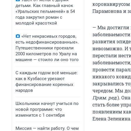
коронавирусом 
детьми. Как главный качок
Парамонова и з
«Уральских пельменей» в 54
года закрутил роман с
молодой красоткой
— Мы достигли 
заболеваемости
«Нет некрасивых городов,
развития эпиде
есть недофинансированные».
Путешественники проехали
невозможно. И 
2000 километров по Уралу на
перестали нест
машине — стоило ли оно того
заболеваемости,
провести парал
С каждым годом всё меньше:
никакого ковид
как в Кузбассе урезают
закрывались то
финансирование коренных
чередом. Мы до
народов
Прим. ред.
). Он
Школьники начнут учиться по
стать более уп
новой программе: что
появлением как
изменится с 1 сентября
Елена Зеленина
Миссия — найти работу. О чем