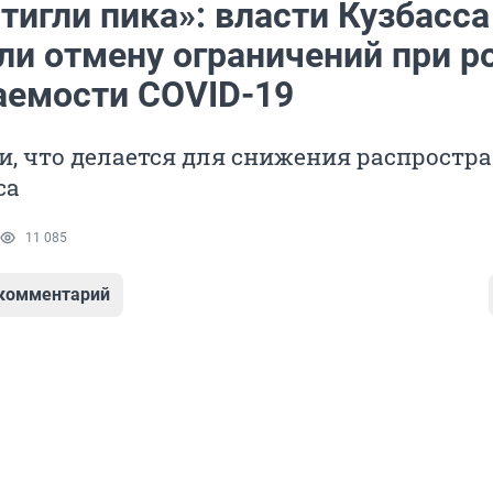
игли пика»: власти Кузбасса
ли отмену ограничений при р
аемости COVID-19
и, что делается для снижения распростр
са
11 085
 комментарий