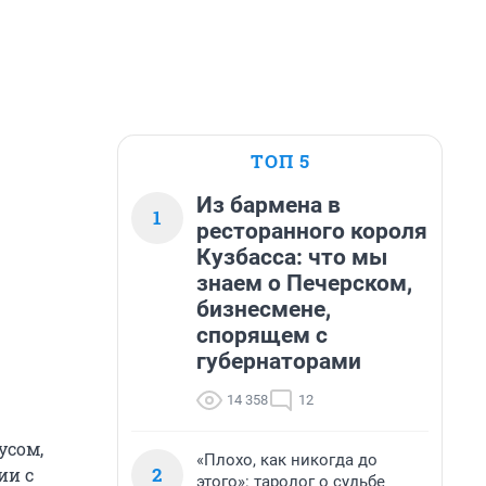
ТОП 5
Из бармена в
1
ресторанного короля
Кузбасса: что мы
знаем о Печерском,
бизнесмене,
спорящем с
губернаторами
14 358
12
усом,
«Плохо, как никогда до
2
ии с
этого»: таролог о судьбе