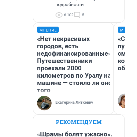
подробности
6 102
5
МНЕНИЕ
МНЕНИ
«Нет некрасивых
«Спут
городов, есть
пургу»
недофинансированные».
смерт
Путешественники
котор
проехали 2000
обнар
километров по Уралу на
машине — стоило ли оно
того
Екатерина Литкевич
РЕКОМЕНДУЕМ
«Шрамы болят ужасно».