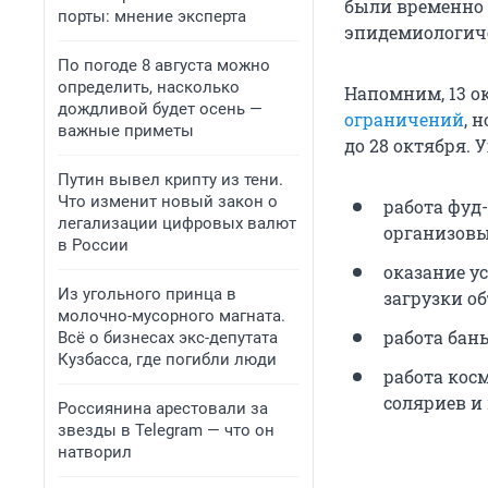
были временно 
порты: мнение эксперта
эпидемиологич
По погоде 8 августа можно
определить, насколько
Напомним, 13 о
дождливой будет осень —
ограничений
, 
важные приметы
до 28 октября. 
Путин вывел крипту из тени.
Что изменит новый закон о
работа фуд
легализации цифровых валют
организовы
в России
оказание у
Из угольного принца в
загрузки об
молочно-мусорного магната.
работа бань
Всё о бизнесах экс-депутата
Кузбасса, где погибли люди
работа кос
соляриев и
Россиянина арестовали за
звезды в Telegram — что он
натворил