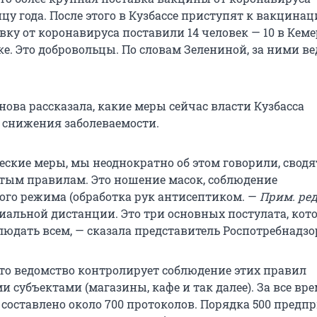
цу года. После этого в Кузбассе приступят к вакцинац
ку от коронавируса поставили 14 человек — 10 в Кеме
е. Это добровольцы. По словам Зелениной, за ними ве
ова рассказала, какие меры сейчас власти Кузбасса
снижения заболеваемости.
ские меры, мы неоднократно об этом говорили, сводя
тым правилам. Это ношение масок, соблюдение
го режима (обработка рук антисептиком. —
Прим. ре
иальной дистанции. Это три основных постулата, кот
людать всем, — сказала представитель Роспотребнадзо
что ведомство контролирует соблюдение этих правил
 субъектами (магазины, кафе и так далее). За все вр
составлено около 700 протоколов. Порядка 500 предп