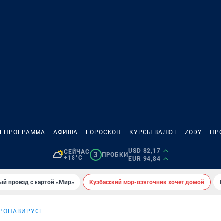
ЛЕПРОГРАММА
АФИША
ГОРОСКОП
КУРСЫ ВАЛЮТ
ZODY
ПР
USD 82,17
СЕЙЧАС
3
ПРОБКИ
+18°C
EUR 94,84
ый проезд с картой «Мир»
Кузбасский мэр-взяточник хочет домой
ОРОНАВИРУСЕ