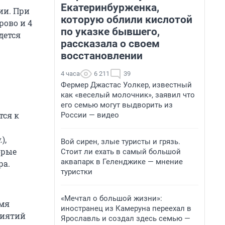
Екатеринбурженка,
ии. При
которую облили кислотой
рово и 4
по указке бывшего,
дется
рассказала о своем
восстановлении
4 часа
6 211
39
Фермер Джастас Уолкер, известный
как «веселый молочник», заявил что
его семью могут выдворить из
тся к
России — видео
д
.),
Вой сирен, злые туристы и грязь.
орые
Стоит ли ехать в самый большой
аквапарк в Геленджике — мнение
ра.
туристки
«Мечтал о большой жизни»:
емя
иностранец из Камеруна переехал в
риятий
Ярославль и создал здесь семью —