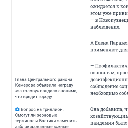
ожидается к кон
этом уже привив
— в Новокузнецк
наблюдение.
А Елена Парамон
применяют для 
— Профилактиче
основным, прос
дезинфекционно
Глава Центрального района
Кемерова объявила награду
соблюдение соц
«за голову» вандала-анонима,
необходимо соб
что вредит городу
Она добавила, 
Вопрос на триллион.
Смогут ли зерновые
хозяйствующими
терминалы Балтики заменить
пандемии было 
заблокированные южные