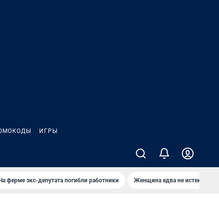
ОМОКОДЫ
ИГРЫ
На ферме экс-депутата погибли работники
Женщина едва не истекла кро