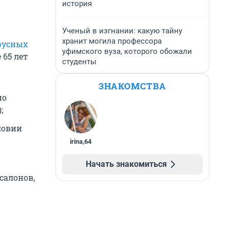
история
Ученый в изгнании: какую тайну
хранит могила профессора
русных
уфимского вуза, которого обожали
 65 лет
студенты
ЗНАКОМСТВА
но
;
ловии
irina
,
64
Начать знакомиться
салонов,