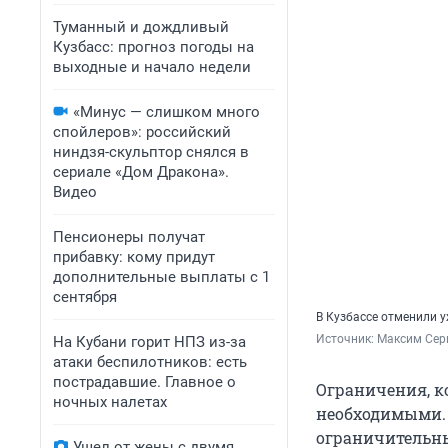
Туманный и дождливый
Кузбасс: прогноз погоды на
выходные и начало недели
«Минус — слишком много
спойлеров»: российский
ниндзя-скульптор снялся в
сериале «Дом Дракона».
Видео
Пенсионеры получат
прибавку: кому придут
дополнительные выплаты с 1
сентября
В Кузбассе отменили у
Источник: 
Максим Сер
На Кубани горит НПЗ из-за
атаки беспилотников: есть
пострадавшие. Главное о
Ограничения, к
ночных налетах
необходимыми. 
ограничительны
Ушел от жены с двумя