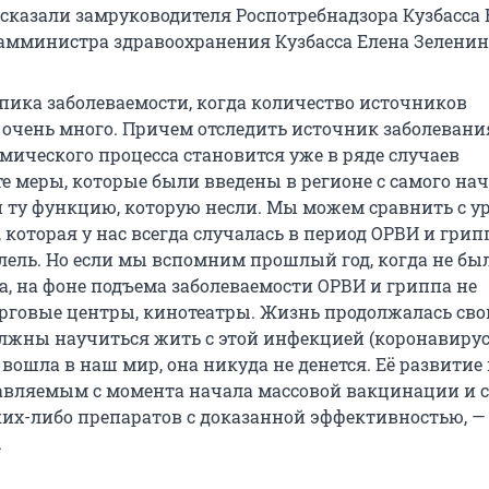
сказали замруководителя Роспотребнадзора Кузбасса 
амминистра здравоохранения Кузбасса Елена Зеленин
пика заболеваемости, когда количество источников
 очень много. Причем отследить источник заболевани
мического процесса становится уже в ряде случаев
те меры, которые были введены в регионе с самого на
и ту функцию, которую несли. Мы можем сравнить с у
 которая у нас всегда случалась в период ОРВИ и грип
лель. Но если мы вспомним прошлый год, когда не бы
а, на фоне подъема заболеваемости ОРВИ и гриппа не
рговые центры, кинотеатры. Жизнь продолжалась св
лжны научиться жить с этой инфекцией (коронавирус
а вошла в наш мир, она никуда не денется. Её развитие
равляемым с момента начала массовой вакцинации и с
их-либо препаратов с доказанной эффективностью, —
.