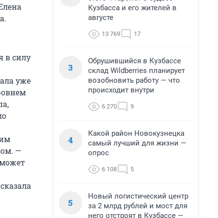
Елена
Кузбасса и его жителей в
августе
а.
13 769
17
я в силу
Обрушившийся в Кузбассе
3
склад Wildberries планирует
чала уже
возобновить работу — что
происходит внутри
ровнем
па,
6 270
9
ло
Какой район Новокузнецка
оим
4
самый лучший для жизни —
ом. —
опрос
 может
6 108
5
 сказала
Новый логистический центр
5
за 2 млрд рублей и мост для
него отстроят в Кузбассе —