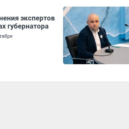
нения экспертов
ах губернатора
тябре