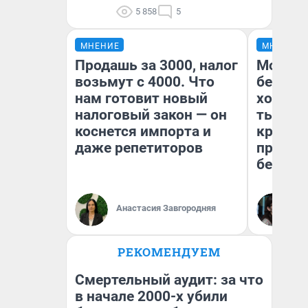
5 858
5
МНЕНИЕ
МНЕНИЕ
Продашь за 3000, налог
Мой ба
возьмут с 4000. Что
береже
нам готовит новый
хотела 
налоговый закон — он
тысяч,
коснется импорта и
кредит,
даже репетиторов
приеха
безопа
Кс
Анастасия Завгородняя
Ав
РЕКОМЕНДУЕМ
Смертельный аудит: за что
в начале 2000-х убили