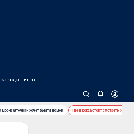
ОМОКОДЫ
ИГРЫ
й мэр-взяточник хочет выйти домой
Где и когда стоит смотреть звездоп