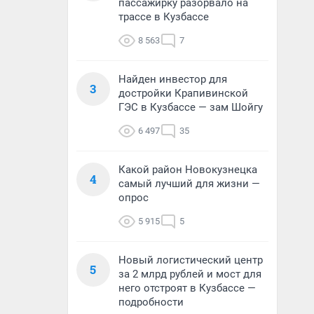
пассажирку разорвало на
трассе в Кузбассе
8 563
7
Найден инвестор для
3
достройки Крапивинской
ГЭС в Кузбассе — зам Шойгу
6 497
35
Какой район Новокузнецка
4
самый лучший для жизни —
опрос
5 915
5
Новый логистический центр
5
за 2 млрд рублей и мост для
него отстроят в Кузбассе —
подробности