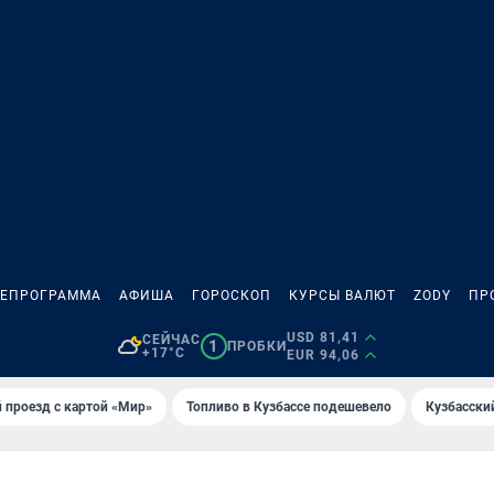
ЛЕПРОГРАММА
АФИША
ГОРОСКОП
КУРСЫ ВАЛЮТ
ZODY
ПР
USD 81,41
СЕЙЧАС
1
ПРОБКИ
+17°C
EUR 94,06
 проезд с картой «Мир»
Топливо в Кузбассе подешевело
Кузбасски