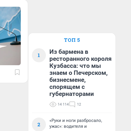
ТОП 5
Из бармена в
1
ресторанного короля
Кузбасса: что мы
знаем о Печерском,
бизнесмене,
спорящем с
губернаторами
14 114
12
«Руки и ноги разбросало,
2
ужас»: водителя и