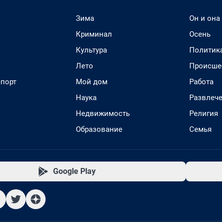
Зима
Он и она
Криминал
Осень
Культура
Политик
Лето
Происше
спорт
Мой дом
Работа
Наука
Развлеч
Недвижимость
Религия
Образование
Семья
Google Play