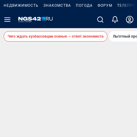
НЕДВИЖИМОСТЬ
ЗНАКОМСТВА
ПОГОДА
ФОРУМ
ТЕЛЕПРО
Чего ждать кузбассовцам осенью — ответ экономиста
Льготный про