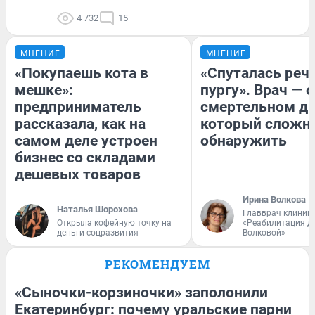
4 732
15
МНЕНИЕ
МНЕНИЕ
«Покупаешь кота в
«Спуталась речь
мешке»:
пургу». Врач — о
предприниматель
смертельном ди
рассказала, как на
который сложн
самом деле устроен
обнаружить
бизнес со складами
дешевых товаров
Ирина Волкова
Наталья Шорохова
Главврач клиник
Открыла кофейную точку на
«Реабилитация д
деньги соцразвития
Волковой»
РЕКОМЕНДУЕМ
«Сыночки-корзиночки» заполонили
Екатеринбург: почему уральские парни