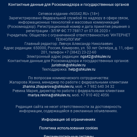
Контактные данные для Роскомнадзора и государственных органов
Сетевое издание «NGS42.RU» (18+)
Зарегистрировано Федеральной службой по надзору в сфере связи,
информационных технологий и массовых коммуникаций
(Роскомнадзор). Регистрационный номер и дата принятия решения о
регистрации - ЭЛ № ФС 77-78817 от 07.08.2020 г.
Учредитель: Общество с ограниченной ответственностью "ИНТЕРНЕТ
ТЕХНОЛОГИИ"
Главный редактор: Левчук Александр Николаевич
Адрес редакции: 650000, Россия, Кемерово, ул. 50 лет Октября, д. 11, офис
201, телефон +7 (3842) 23-22-60
Электронный адрес редакции:
ngs42@shkulev.ru
Контактные данные для Роскомнадзора и государственных органов:
juristnsk@shkulev.ru
Техподдержка:
help@shkulev.ru
По вопросам коммерческого сотрудничества:
Жапарова Жанна, менеджер по работе с федеральными клиентами
zhanna.zhaparova@shkulev.ru
, моб. + 7 982 640 34 32
Ревина Мария, директор по работе с федеральными клиентами
mariya.revina@shkulev.ru
, моб. +7 910 402 4056
Редакция сайта не несет ответственности за достоверность
информации, содержащейся в рекламных объявлениях.
Информация об ограничениях
Политика использования cookies
Рекомендательные системы