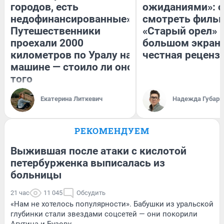
городов, есть
ожиданиями»: с
недофинансированные».
смотреть филь
Путешественники
«Старый орел» 
проехали 2000
большом экран
километров по Уралу на
честная реценз
машине — стоило ли оно
того
Екатерина Литкевич
Надежда Губарь
РЕКОМЕНДУЕМ
Выжившая после атаки с кислотой
петербурженка выписалась из
больницы
21 час
11 045
Обсудить
«Нам не хотелось популярности». Бабушки из уральской
глубинки стали звездами соцсетей — они покорили