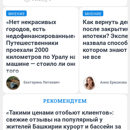
МНЕНИЕ
МНЕНИЕ
«Нет некрасивых
Как вернуть де
городов, есть
после закрытия
недофинансированные».
ипотеки? Экспе
Путешественники
назвала способ,
проехали 2000
котором знают 
километров по Уралу на
не все
машине — стоило ли оно
того
Екатерина Литкевич
Анна Ермакова
РЕКОМЕНДУЕМ
«Такими ценами отобьют клиентов»:
свежие отзывы на популярный у
жителей Башкирии курорт и бассейн за