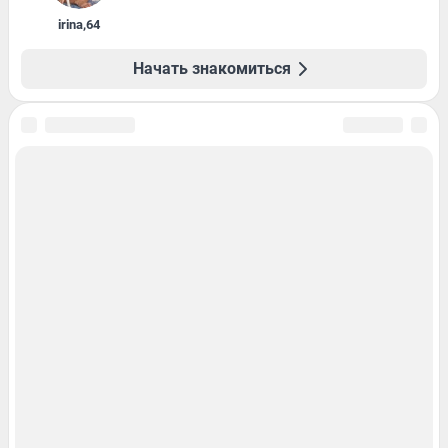
irina
,
64
Начать знакомиться