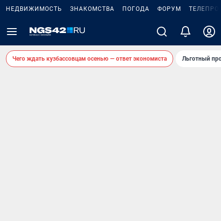
НЕДВИЖИМОСТЬ
ЗНАКОМСТВА
ПОГОДА
ФОРУМ
ТЕЛЕПРО
Чего ждать кузбассовцам осенью — ответ экономиста
Льготный про