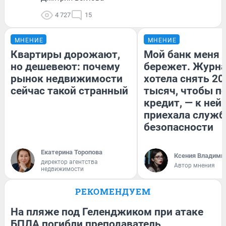
4 727
15
МНЕНИЕ
МНЕНИЕ
Квартиры дорожают,
Мой банк меня
но дешевеют: почему
бережет. Журн
рынок недвижимости
хотела снять 20
сейчас такой странный
тысяч, чтобы п
кредит, — к ней
приехала служб
безопасности
Екатерина Торопова
Ксения Владими
директор агентства
Автор мнения
недвижимости
РЕКОМЕНДУЕМ
На пляже под Геленджиком при атаке
БПЛА погибли преподаватель