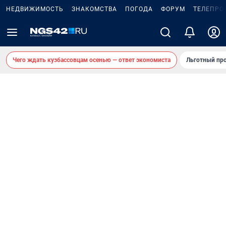
НЕДВИЖИМОСТЬ
ЗНАКОМСТВА
ПОГОДА
ФОРУМ
ТЕЛЕПРО
Чего ждать кузбассовцам осенью — ответ экономиста
Льготный про