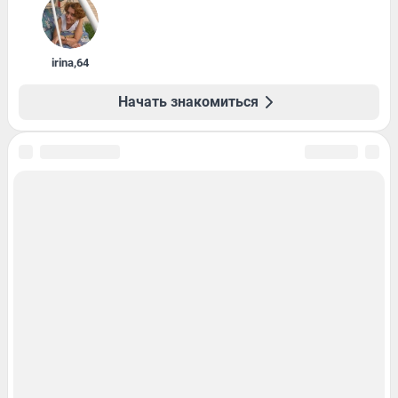
irina
,
64
Начать знакомиться