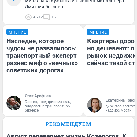
Минздрава Кузбасса и бывшего миллионера
Дмитрия Беглова
4 712
15
МНЕНИЕ
МНЕНИЕ
Наследие, которое
Квартиры доро
чудом не развалилось:
но дешевеют: п
транспортный эксперт
рынок недвижи
разнес миф о «вечных»
сейчас такой с
советских дорогах
Олег Арефьев
Екатерина Тороп
Блогер, предприниматель,
владелец в транспортном
директор агентст
бизнесе
недвижимости
РЕКОМЕНДУЕМ
Август перевернет жизнь Козерогов. К