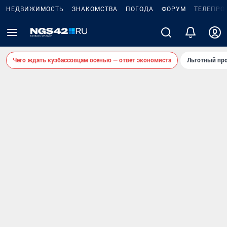
НЕДВИЖИМОСТЬ
ЗНАКОМСТВА
ПОГОДА
ФОРУМ
ТЕЛЕПРО
Чего ждать кузбассовцам осенью — ответ экономиста
Льготный про