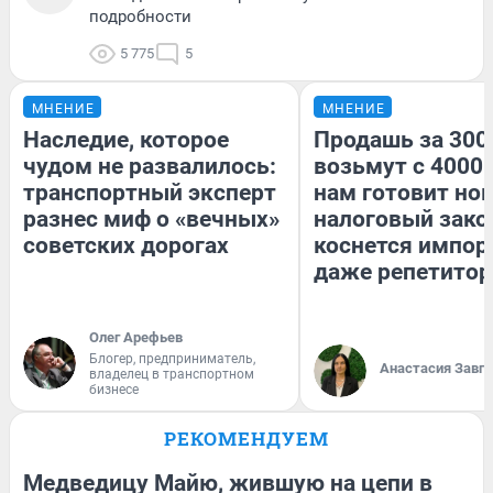
подробности
5 775
5
МНЕНИЕ
МНЕНИЕ
Наследие, которое
Продашь за 3000
чудом не развалилось:
возьмут с 4000.
транспортный эксперт
нам готовит но
разнес миф о «вечных»
налоговый зако
советских дорогах
коснется импор
даже репетитор
Олег Арефьев
Блогер, предприниматель,
Анастасия Завг
владелец в транспортном
бизнесе
РЕКОМЕНДУЕМ
Медведицу Майю, жившую на цепи в