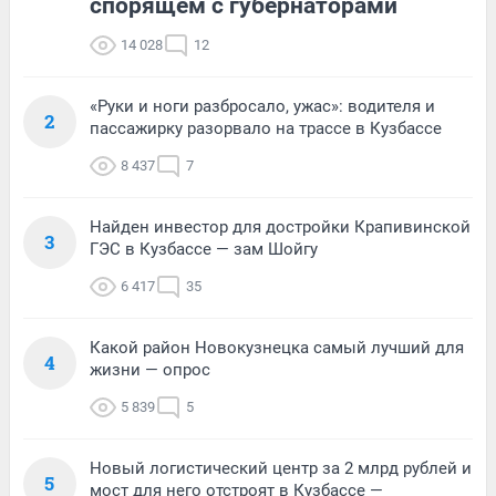
спорящем с губернаторами
14 028
12
«Руки и ноги разбросало, ужас»: водителя и
2
пассажирку разорвало на трассе в Кузбассе
8 437
7
Найден инвестор для достройки Крапивинской
3
ГЭС в Кузбассе — зам Шойгу
6 417
35
Какой район Новокузнецка самый лучший для
4
жизни — опрос
5 839
5
Новый логистический центр за 2 млрд рублей и
5
мост для него отстроят в Кузбассе —