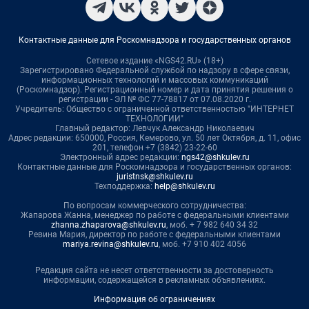
Контактные данные для Роскомнадзора и государственных органов
Сетевое издание «NGS42.RU» (18+)
Зарегистрировано Федеральной службой по надзору в сфере связи,
информационных технологий и массовых коммуникаций
(Роскомнадзор). Регистрационный номер и дата принятия решения о
регистрации - ЭЛ № ФС 77-78817 от 07.08.2020 г.
Учредитель: Общество с ограниченной ответственностью "ИНТЕРНЕТ
ТЕХНОЛОГИИ"
Главный редактор: Левчук Александр Николаевич
Адрес редакции: 650000, Россия, Кемерово, ул. 50 лет Октября, д. 11, офис
201, телефон +7 (3842) 23-22-60
Электронный адрес редакции:
ngs42@shkulev.ru
Контактные данные для Роскомнадзора и государственных органов:
juristnsk@shkulev.ru
Техподдержка:
help@shkulev.ru
По вопросам коммерческого сотрудничества:
Жапарова Жанна, менеджер по работе с федеральными клиентами
zhanna.zhaparova@shkulev.ru
, моб. + 7 982 640 34 32
Ревина Мария, директор по работе с федеральными клиентами
mariya.revina@shkulev.ru
, моб. +7 910 402 4056
Редакция сайта не несет ответственности за достоверность
информации, содержащейся в рекламных объявлениях.
Информация об ограничениях