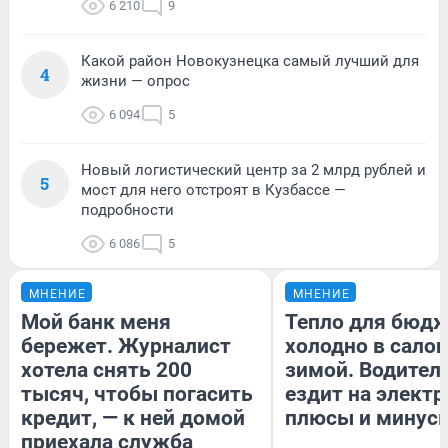
6 210
9
Какой район Новокузнецка самый лучший для
4
жизни — опрос
6 094
5
Новый логистический центр за 2 млрд рублей и
5
мост для него отстроят в Кузбассе —
подробности
6 086
5
МНЕНИЕ
МНЕНИЕ
Мой банк меня
Тепло для бюдж
бережет. Журналист
холодно в сало
хотела снять 200
зимой. Водитель
тысяч, чтобы погасить
ездит на электр
кредит, — к ней домой
плюсы и минус
приехала служба