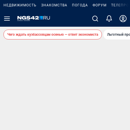
НЕДВИЖИМОСТЬ
ЗНАКОМСТВА
ПОГОДА
ФОРУМ
ТЕЛЕПРО
Чего ждать кузбассовцам осенью — ответ экономиста
Льготный про