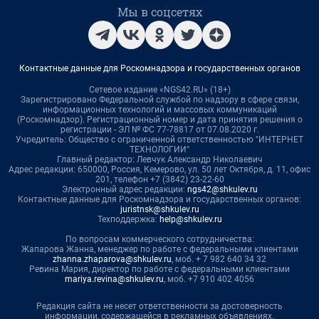
Мы в соцсетях
Контактные данные для Роскомнадзора и государственных органов
Сетевое издание «NGS42.RU» (18+)
Зарегистрировано Федеральной службой по надзору в сфере связи,
информационных технологий и массовых коммуникаций
(Роскомнадзор). Регистрационный номер и дата принятия решения о
регистрации - ЭЛ № ФС 77-78817 от 07.08.2020 г.
Учредитель: Общество с ограниченной ответственностью "ИНТЕРНЕТ
ТЕХНОЛОГИИ"
Главный редактор: Левчук Александр Николаевич
Адрес редакции: 650000, Россия, Кемерово, ул. 50 лет Октября, д. 11, офис
201, телефон +7 (3842) 23-22-60
Электронный адрес редакции:
ngs42@shkulev.ru
Контактные данные для Роскомнадзора и государственных органов:
juristnsk@shkulev.ru
Техподдержка:
help@shkulev.ru
По вопросам коммерческого сотрудничества:
Жапарова Жанна, менеджер по работе с федеральными клиентами
zhanna.zhaparova@shkulev.ru
, моб. + 7 982 640 34 32
Ревина Мария, директор по работе с федеральными клиентами
mariya.revina@shkulev.ru
, моб. +7 910 402 4056
Редакция сайта не несет ответственности за достоверность
информации, содержащейся в рекламных объявлениях.