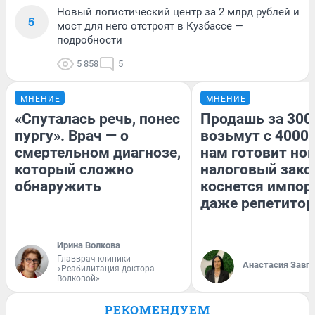
Новый логистический центр за 2 млрд рублей и
5
мост для него отстроят в Кузбассе —
подробности
5 858
5
МНЕНИЕ
МНЕНИЕ
«Спуталась речь, понес
Продашь за 3000
пургу». Врач — о
возьмут с 4000.
смертельном диагнозе,
нам готовит но
который сложно
налоговый зако
обнаружить
коснется импор
даже репетитор
Ирина Волкова
Главврач клиники
Анастасия Завг
«Реабилитация доктора
Волковой»
РЕКОМЕНДУЕМ