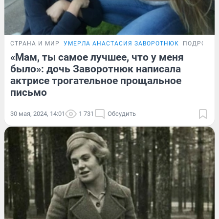
СТРАНА И МИР
УМЕРЛА АНАСТАСИЯ ЗАВОРОТНЮК
ПОДРОБН
«Мам, ты самое лучшее, что у меня
было»: дочь Заворотнюк написала
актрисе трогательное прощальное
письмо
30 мая, 2024, 14:01
1 731
Обсудить