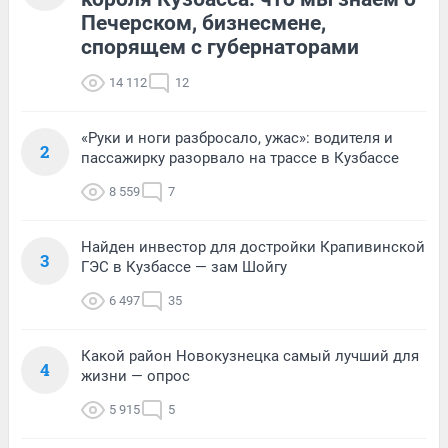
Печерском, бизнесмене,
спорящем с губернаторами
14 112
12
«Руки и ноги разбросало, ужас»: водителя и
2
пассажирку разорвало на трассе в Кузбассе
8 559
7
Найден инвестор для достройки Крапивинской
3
ГЭС в Кузбассе — зам Шойгу
6 497
35
Какой район Новокузнецка самый лучший для
4
жизни — опрос
5 915
5