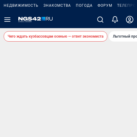
НЕДВИЖИМОСТЬ
ЗНАКОМСТВА
ПОГОДА
ФОРУМ
ТЕЛЕПРО
Чего ждать кузбассовцам осенью — ответ экономиста
Льготный про