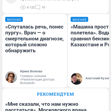
6 122
10
МНЕНИЕ
МНЕНИЕ
«Спуталась речь, понес
«Машина прост
пургу». Врач — о
полетела». Води
смертельном диагнозе,
сравнил бензин
который сложно
Казахстане и Р
обнаружить
Ирина Волкова
Главврач клиники
Анатолий Кузне
«Реабилитация доктора
Волковой»
РЕКОМЕНДУЕМ
«Мне сказали, что нам нужно
расстаться». Московского врача