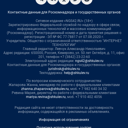
Контактные данные для Роскомнадзора и государственных органов
Сетевое издание «NGS42.RU» (18+)
Зарегистрировано Федеральной службой по надзору в сфере связи,
информационных технологий и массовых коммуникаций
(Роскомнадзор). Регистрационный номер и дата принятия решения о
регистрации - ЭЛ № ФС 77-78817 от 07.08.2020 г.
Учредитель: Общество с ограниченной ответственностью "ИНТЕРНЕТ
ТЕХНОЛОГИИ"
Главный редактор: Левчук Александр Николаевич
Адрес редакции: 650000, Россия, Кемерово, ул. 50 лет Октября, д. 11, офис
201, телефон +7 (3842) 23-22-60
Электронный адрес редакции:
ngs42@shkulev.ru
Контактные данные для Роскомнадзора и государственных органов:
juristnsk@shkulev.ru
Техподдержка:
help@shkulev.ru
По вопросам коммерческого сотрудничества:
Жапарова Жанна, менеджер по работе с федеральными клиентами
zhanna.zhaparova@shkulev.ru
, моб. + 7 982 640 34 32
Ревина Мария, директор по работе с федеральными клиентами
mariya.revina@shkulev.ru
, моб. +7 910 402 4056
Редакция сайта не несет ответственности за достоверность
информации, содержащейся в рекламных объявлениях.
Информация об ограничениях
Политика использования cookies