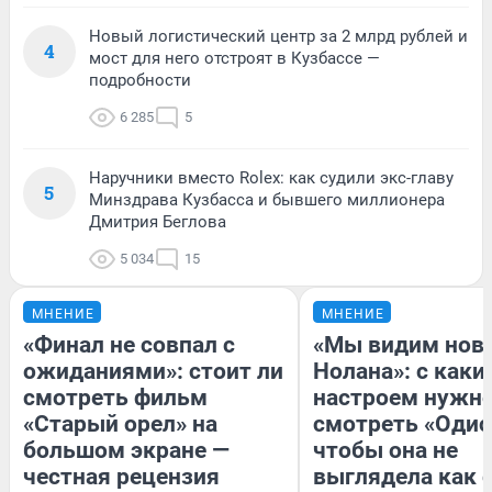
Новый логистический центр за 2 млрд рублей и
4
мост для него отстроят в Кузбассе —
подробности
6 285
5
Наручники вместо Rolex: как судили экс-главу
5
Минздрава Кузбасса и бывшего миллионера
Дмитрия Беглова
5 034
15
МНЕНИЕ
МНЕНИЕ
«Финал не совпал с
«Мы видим нов
ожиданиями»: стоит ли
Нолана»: с каки
смотреть фильм
настроем нужн
«Старый орел» на
смотреть «Одис
большом экране —
чтобы она не
честная рецензия
выглядела как 