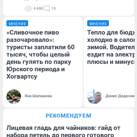
4 698
15
МНЕНИЕ
МНЕНИЕ
«Сливочное пиво
Тепло для бюдж
разочаровало»:
холодно в сало
туристы заплатили 60
зимой. Водитель
тысяч, чтобы целый
ездит на электр
день гулять по парку
плюсы и минус
Юрского периода и
Хогвартсу
Яна Шаламова
Денис Дедюхин
РЕКОМЕНДУЕМ
Лицевая гладь для чайников: гайд от
набора петель до первого готового