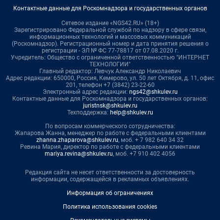
Контактные данные для Роскомнадзора и государственных органов
Сетевое издание «NGS42.RU» (18+)
Зарегистрировано Федеральной службой по надзору в сфере связи,
информационных технологий и массовых коммуникаций
(Роскомнадзор). Регистрационный номер и дата принятия решения о
регистрации - ЭЛ № ФС 77-78817 от 07.08.2020 г.
Учредитель: Общество с ограниченной ответственностью "ИНТЕРНЕТ
ТЕХНОЛОГИИ"
Главный редактор: Левчук Александр Николаевич
Адрес редакции: 650000, Россия, Кемерово, ул. 50 лет Октября, д. 11, офис
201, телефон +7 (3842) 23-22-60
Электронный адрес редакции:
ngs42@shkulev.ru
Контактные данные для Роскомнадзора и государственных органов:
juristnsk@shkulev.ru
Техподдержка:
help@shkulev.ru
По вопросам коммерческого сотрудничества:
Жапарова Жанна, менеджер по работе с федеральными клиентами
zhanna.zhaparova@shkulev.ru
, моб. + 7 982 640 34 32
Ревина Мария, директор по работе с федеральными клиентами
mariya.revina@shkulev.ru
, моб. +7 910 402 4056
Редакция сайта не несет ответственности за достоверность
информации, содержащейся в рекламных объявлениях.
Информация об ограничениях
Политика использования cookies