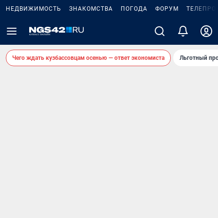
НЕДВИЖИМОСТЬ
ЗНАКОМСТВА
ПОГОДА
ФОРУМ
ТЕЛЕПРО
Чего ждать кузбассовцам осенью — ответ экономиста
Льготный про