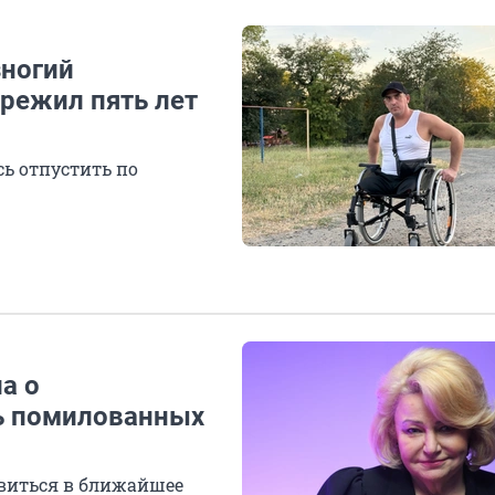
зногий
режил пять лет
ь отпустить по
а о
ь помилованных
виться в ближайшее