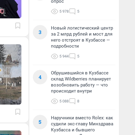
опрос
5 978
5
Новый логистический центр
3
за 2 млрд рублей и мост для
него отстроят в Кузбассе —
подробности
5 944
5
Обрушившийся в Кузбассе
4
склад Wildberries планирует
возобновить работу — что
происходит внутри
5 088
8
Наручники вместо Rolex: как
5
судили экс-главу Минздрава
Кузбасса и бывшего