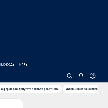
ОМОКОДЫ
ИГРЫ
На ферме экс-депутата погибли работники
Женщина едва не истекла кро