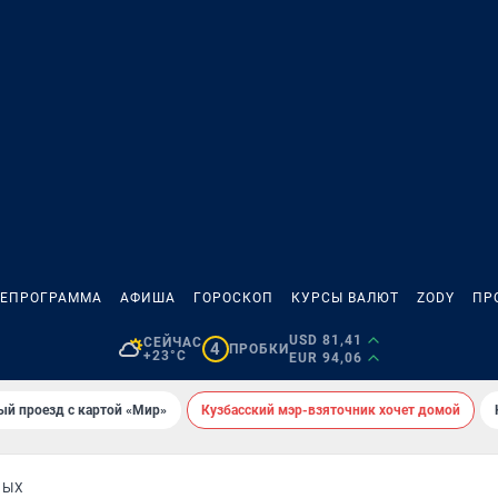
ЛЕПРОГРАММА
АФИША
ГОРОСКОП
КУРСЫ ВАЛЮТ
ZODY
ПР
USD 81,41
СЕЙЧАС
4
ПРОБКИ
+23°C
EUR 94,06
ый проезд с картой «Мир»
Кузбасский мэр-взяточник хочет домой
НЫХ