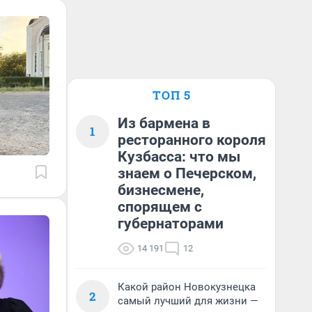
ТОП 5
Из бармена в
1
ресторанного короля
Кузбасса: что мы
знаем о Печерском,
бизнесмене,
спорящем с
губернаторами
14 191
12
Какой район Новокузнецка
2
самый лучший для жизни —