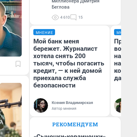
миллионера Дмитрия
Беглова
4 610
15
МНЕНИЕ
МНЕНИЕ
Мой банк меня
Продаш
бережет. Журналист
возьмут
хотела снять 200
нам го
тысяч, чтобы погасить
налого
кредит, — к ней домой
коснет
приехала служба
даже р
безопасности
Ксения Владимирская
Ан
Автор мнения
РЕКОМЕНДУЕМ
«Сыночки-корзиночки»