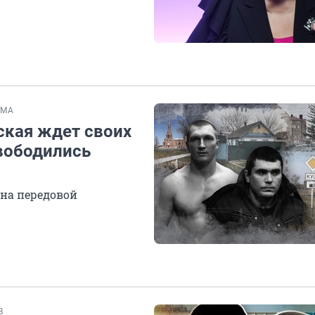
ЕМА
ская ждет своих
свободились
на передовой
В