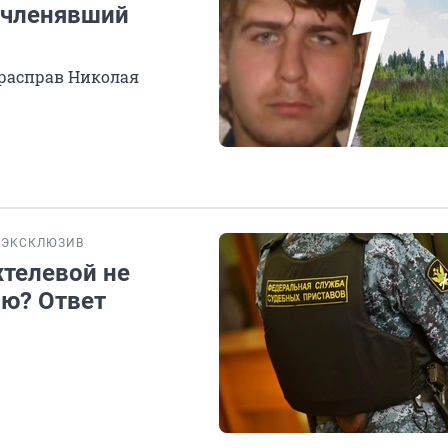
счленявший
 расправ Николая
ЭКСКЛЮЗИВ
телевой не
ю? Ответ