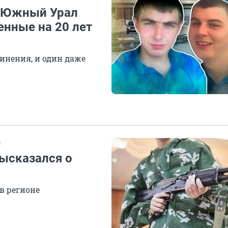
а Южный Урал
енные на 20 лет
инения, и один даже
В
ысказался о
в регионе