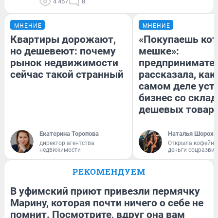
4 457
8
МНЕНИЕ
МНЕНИЕ
Квартиры дорожают,
«Покупаешь кот
но дешевеют: почему
мешке»:
рынок недвижимости
предпринимате
сейчас такой странный
рассказала, как
самом деле уст
бизнес со скла
дешевых товар
Екатерина Торопова
Наталья Шорохо
директор агентства
Открыла кофейну
недвижимости
деньги соцразви
РЕКОМЕНДУЕМ
В уфимский приют привезли пермячку
Марину, которая почти ничего о себе не
помнит. Посмотрите, вдруг она вам