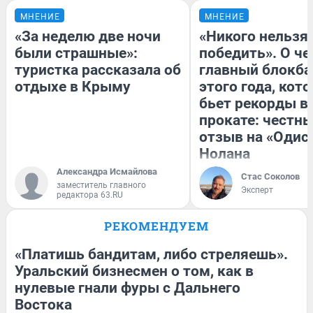
МНЕНИЕ
МНЕНИЕ
«За неделю две ночи
«Никого нельзя
были страшные»:
победить». О ч
туристка рассказала об
главный блокба
отдыхе в Крыму
этого года, кот
бьет рекорды в
прокате: честн
отзыв на «Одис
Нолана
Александра Исмайлова
Стас Соколов
заместитель главного
Эксперт
редактора 63.RU
РЕКОМЕНДУЕМ
«Платишь бандитам, либо стреляешь».
Уральский бизнесмен о том, как в
нулевые гнали фуры с Дальнего
Востока