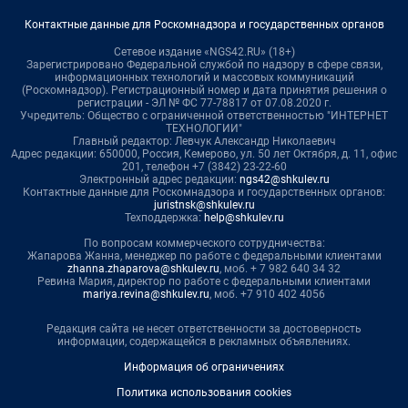
Контактные данные для Роскомнадзора и государственных органов
Сетевое издание «NGS42.RU» (18+)
Зарегистрировано Федеральной службой по надзору в сфере связи,
информационных технологий и массовых коммуникаций
(Роскомнадзор). Регистрационный номер и дата принятия решения о
регистрации - ЭЛ № ФС 77-78817 от 07.08.2020 г.
Учредитель: Общество с ограниченной ответственностью "ИНТЕРНЕТ
ТЕХНОЛОГИИ"
Главный редактор: Левчук Александр Николаевич
Адрес редакции: 650000, Россия, Кемерово, ул. 50 лет Октября, д. 11, офис
201, телефон +7 (3842) 23-22-60
Электронный адрес редакции:
ngs42@shkulev.ru
Контактные данные для Роскомнадзора и государственных органов:
juristnsk@shkulev.ru
Техподдержка:
help@shkulev.ru
По вопросам коммерческого сотрудничества:
Жапарова Жанна, менеджер по работе с федеральными клиентами
zhanna.zhaparova@shkulev.ru
, моб. + 7 982 640 34 32
Ревина Мария, директор по работе с федеральными клиентами
mariya.revina@shkulev.ru
, моб. +7 910 402 4056
Редакция сайта не несет ответственности за достоверность
информации, содержащейся в рекламных объявлениях.
Информация об ограничениях
Политика использования cookies