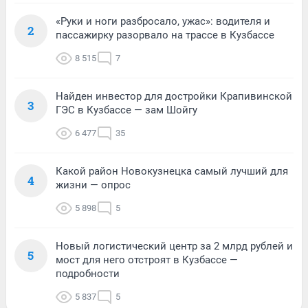
«Руки и ноги разбросало, ужас»: водителя и
2
пассажирку разорвало на трассе в Кузбассе
8 515
7
Найден инвестор для достройки Крапивинской
3
ГЭС в Кузбассе — зам Шойгу
6 477
35
Какой район Новокузнецка самый лучший для
4
жизни — опрос
5 898
5
Новый логистический центр за 2 млрд рублей и
5
мост для него отстроят в Кузбассе —
подробности
5 837
5