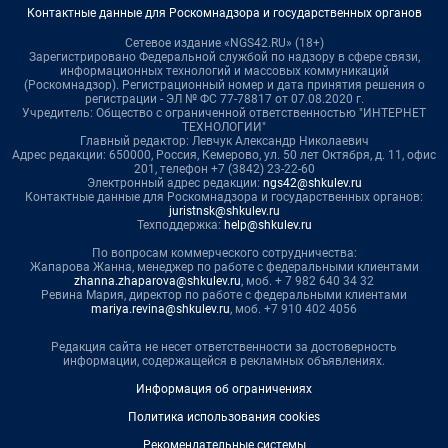
Контактные данные для Роскомнадзора и государственных органов
Сетевое издание «NGS42.RU» (18+)
Зарегистрировано Федеральной службой по надзору в сфере связи,
информационных технологий и массовых коммуникаций
(Роскомнадзор). Регистрационный номер и дата принятия решения о
регистрации - ЭЛ № ФС 77-78817 от 07.08.2020 г.
Учредитель: Общество с ограниченной ответственностью "ИНТЕРНЕТ
ТЕХНОЛОГИИ"
Главный редактор: Левчук Александр Николаевич
Адрес редакции: 650000, Россия, Кемерово, ул. 50 лет Октября, д. 11, офис
201, телефон +7 (3842) 23-22-60
Электронный адрес редакции:
ngs42@shkulev.ru
Контактные данные для Роскомнадзора и государственных органов:
juristnsk@shkulev.ru
Техподдержка:
help@shkulev.ru
По вопросам коммерческого сотрудничества:
Жапарова Жанна, менеджер по работе с федеральными клиентами
zhanna.zhaparova@shkulev.ru
, моб. + 7 982 640 34 32
Ревина Мария, директор по работе с федеральными клиентами
mariya.revina@shkulev.ru
, моб. +7 910 402 4056
Редакция сайта не несет ответственности за достоверность
информации, содержащейся в рекламных объявлениях.
Информация об ограничениях
Политика использования cookies
Рекомендательные системы