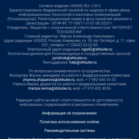
Сетевое издание «NGS42.RU» (18+)
Зарегистрировано Федеральной службой по надзору в сфере связи,
информационных технологий и массовых коммуникаций
(Роскомнадзор). Регистрационный номер и дата принятия решения о
регистрации - ЭЛ № ФС 77-78817 от 07.08.2020 г.
Учредитель: Общество с ограниченной ответственностью "ИНТЕРНЕТ
ТЕХНОЛОГИИ"
Главный редактор: Левчук Александр Николаевич
Адрес редакции: 650000, Россия, Кемерово, ул. 50 лет Октября, д. 11, офис
201, телефон +7 (3842) 23-22-60
Электронный адрес редакции:
ngs42@shkulev.ru
Контактные данные для Роскомнадзора и государственных органов:
juristnsk@shkulev.ru
Техподдержка:
help@shkulev.ru
По вопросам коммерческого сотрудничества:
Жапарова Жанна, менеджер по работе с федеральными клиентами
zhanna.zhaparova@shkulev.ru
, моб. + 7 982 640 34 32
Ревина Мария, директор по работе с федеральными клиентами
mariya.revina@shkulev.ru
, моб. +7 910 402 4056
Редакция сайта не несет ответственности за достоверность
информации, содержащейся в рекламных объявлениях.
Информация об ограничениях
Политика использования cookies
Рекомендательные системы