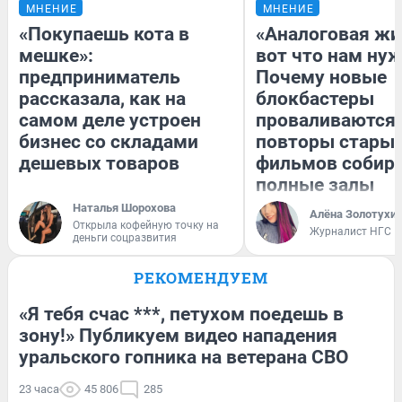
МНЕНИЕ
МНЕНИЕ
«Покупаешь кота в
«Аналоговая жи
мешке»:
вот что нам нуж
предприниматель
Почему новые
рассказала, как на
блокбастеры
самом деле устроен
проваливаются,
бизнес со складами
повторы стары
дешевых товаров
фильмов собир
полные залы
Наталья Шорохова
Алёна Золотухи
Открыла кофейную точку на
Журналист НГС
деньги соцразвития
РЕКОМЕНДУЕМ
«Я тебя счас ***, петухом поедешь в
зону!» Публикуем видео нападения
уральского гопника на ветерана СВО
23 часа
45 806
285