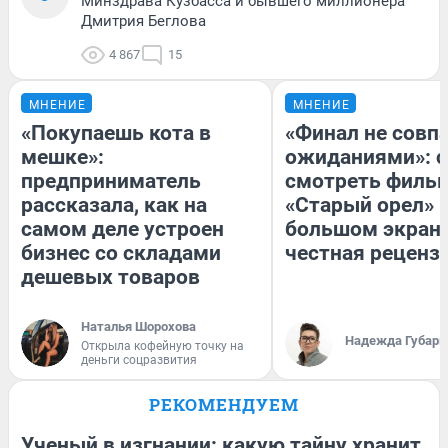
Минздрава Кузбасса и бывшего миллионера
Дмитрия Беглова
4 867
15
МНЕНИЕ
МНЕНИЕ
«Покупаешь кота в
«Финал не совпа
мешке»:
ожиданиями»: с
предприниматель
смотреть филь
рассказала, как на
«Старый орел» 
самом деле устроен
большом экран
бизнес со складами
честная реценз
дешевых товаров
Наталья Шорохова
Надежда Губарь
Открыла кофейную точку на
деньги соцразвития
РЕКОМЕНДУЕМ
Ученый в изгнании: какую тайну хранит