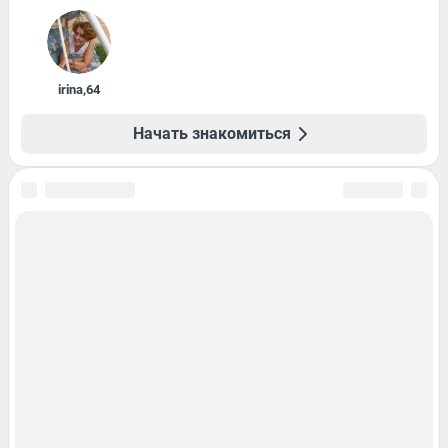
irina
,
64
Начать знакомиться