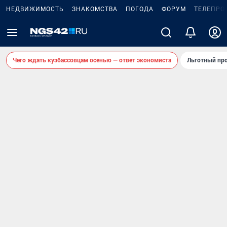
НЕДВИЖИМОСТЬ
ЗНАКОМСТВА
ПОГОДА
ФОРУМ
ТЕЛЕПРО
Чего ждать кузбассовцам осенью — ответ экономиста
Льготный про