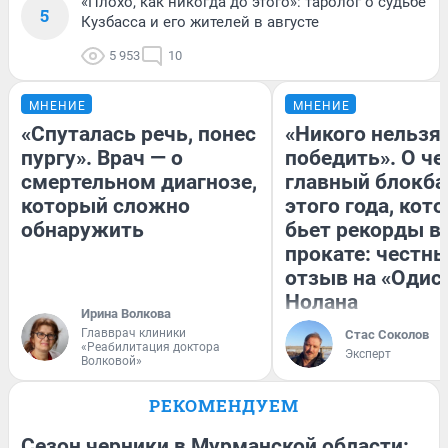
«Плохо, как никогда до этого»: таролог о судьбе
5
Кузбасса и его жителей в августе
5 953
10
МНЕНИЕ
МНЕНИЕ
«Спуталась речь, понес
«Никого нельзя
пургу». Врач — о
победить». О ч
смертельном диагнозе,
главный блокба
который сложно
этого года, кот
обнаружить
бьет рекорды в
прокате: честн
отзыв на «Одис
Нолана
Ирина Волкова
Главврач клиники
Стас Соколов
«Реабилитация доктора
Эксперт
Волковой»
РЕКОМЕНДУЕМ
Сезон черники в Мурманской области: