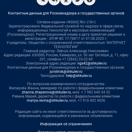
Контактные данные для Роскомнадзора и государственных органов
Сетевое издание «NGS42.RU» (18+)
Зарегистрировано Федеральной службой по надзору в сфере связи,
информационных технологий и массовых коммуникаций
(Роскомнадзор). Регистрационный номер и дата принятия решения о
регистрации - ЭЛ № ФС 77-78817 от 07.08.2020 г.
Учредитель: Общество с ограниченной ответственностью "ИНТЕРНЕТ
ТЕХНОЛОГИИ"
Главный редактор: Левчук Александр Николаевич
Адрес редакции: 650000, Россия, Кемерово, ул. 50 лет Октября, д. 11, офис
201, телефон +7 (3842) 23-22-60
Электронный адрес редакции:
ngs42@shkulev.ru
Контактные данные для Роскомнадзора и государственных органов:
juristnsk@shkulev.ru
Техподдержка:
help@shkulev.ru
По вопросам коммерческого сотрудничества:
Жапарова Жанна, менеджер по работе с федеральными клиентами
zhanna.zhaparova@shkulev.ru
, моб. + 7 982 640 34 32
Ревина Мария, директор по работе с федеральными клиентами
mariya.revina@shkulev.ru
, моб. +7 910 402 4056
Редакция сайта не несет ответственности за достоверность
информации, содержащейся в рекламных объявлениях.
Информация об ограничениях