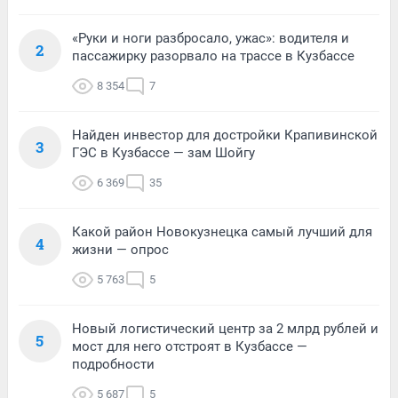
«Руки и ноги разбросало, ужас»: водителя и
2
пассажирку разорвало на трассе в Кузбассе
8 354
7
Найден инвестор для достройки Крапивинской
3
ГЭС в Кузбассе — зам Шойгу
6 369
35
Какой район Новокузнецка самый лучший для
4
жизни — опрос
5 763
5
Новый логистический центр за 2 млрд рублей и
5
мост для него отстроят в Кузбассе —
подробности
5 687
5