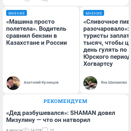
МНЕНИЕ
МНЕНИЕ
«Машина просто
«Сливочное пив
полетела». Водитель
разочаровало»:
сравнил бензин в
туристы заплат
Казахстане и России
тысяч, чтобы ц
день гулять по 
Юрского период
Хогвартсу
Анатолий Кузнецов
Яна Шаламова
РЕКОМЕНДУЕМ
«Дед разбушевался»: SHAMAN довел
Мизулину — что он натворил
4 августа
14 528
13