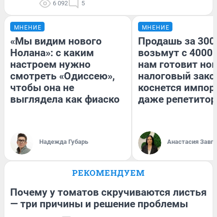
6 092
5
МНЕНИЕ
МНЕНИЕ
«Мы видим нового
Продашь за 3000
Нолана»: с каким
возьмут с 4000.
настроем нужно
нам готовит но
смотреть «Одиссею»,
налоговый зако
чтобы она не
коснется импор
выглядела как фиаско
даже репетитор
Надежда Губарь
Анастасия Завг
РЕКОМЕНДУЕМ
Почему у томатов скручиваются листья
— три причины и решение проблемы