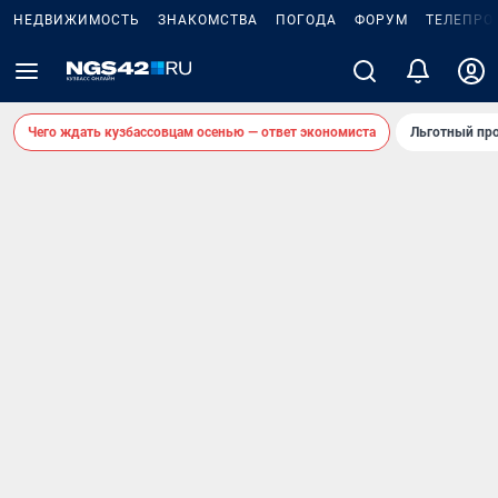
НЕДВИЖИМОСТЬ
ЗНАКОМСТВА
ПОГОДА
ФОРУМ
ТЕЛЕПРО
Чего ждать кузбассовцам осенью — ответ экономиста
Льготный про