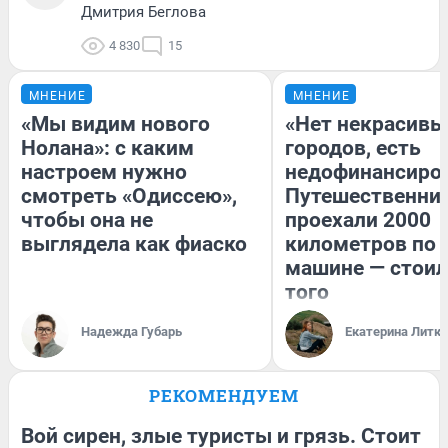
Дмитрия Беглова
4 830
15
МНЕНИЕ
МНЕНИЕ
«Мы видим нового
«Нет некрасивы
Нолана»: с каким
городов, есть
настроем нужно
недофинансиро
смотреть «Одиссею»,
Путешественни
чтобы она не
проехали 2000
выглядела как фиаско
километров по 
машине — стоил
того
Надежда Губарь
Екатерина Литк
РЕКОМЕНДУЕМ
Вой сирен, злые туристы и грязь. Стоит