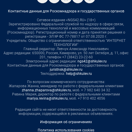
Контактные данные для Роскомнадзора и государственных органов
Сетевое издание «NGS42.RU» (18+)
Зарегистрировано Федеральной службой по надзору в сфере связи,
информационных технологий и массовых коммуникаций
(Роскомнадзор). Регистрационный номер и дата принятия решения о
регистрации - ЭЛ № ФС 77-78817 от 07.08.2020 г.
Учредитель: Общество с ограниченной ответственностью "ИНТЕРНЕТ
ТЕХНОЛОГИИ"
Главный редактор: Левчук Александр Николаевич
Адрес редакции: 650000, Россия, Кемерово, ул. 50 лет Октября, д. 11, офис
201, телефон +7 (3842) 23-22-60
Электронный адрес редакции:
ngs42@shkulev.ru
Контактные данные для Роскомнадзора и государственных органов:
juristnsk@shkulev.ru
Техподдержка:
help@shkulev.ru
По вопросам коммерческого сотрудничества:
Жапарова Жанна, менеджер по работе с федеральными клиентами
zhanna.zhaparova@shkulev.ru
, моб. + 7 982 640 34 32
Ревина Мария, директор по работе с федеральными клиентами
mariya.revina@shkulev.ru
, моб. +7 910 402 4056
Редакция сайта не несет ответственности за достоверность
информации, содержащейся в рекламных объявлениях.
Информация об ограничениях
Политика использования cookies