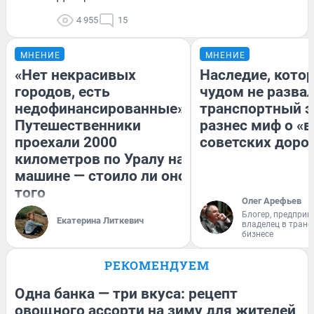
4 955
15
МНЕНИЕ
МНЕНИЕ
«Нет некрасивых
Наследие, кото
городов, есть
чудом не разва
недофинансированные».
транспортный э
Путешественники
разнес миф о «
проехали 2000
советских доро
километров по Уралу на
машине — стоило ли оно
того
Олег Арефьев
Блогер, предприн
Екатерина Литкевич
владелец в тран
бизнесе
РЕКОМЕНДУЕМ
Одна банка — три вкуса: рецепт
овощного ассорти на зиму для жителей