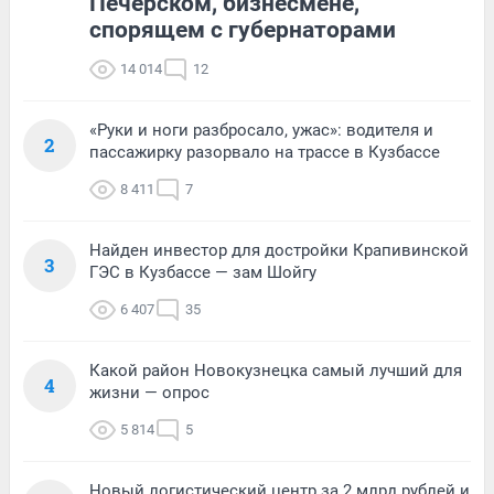
Печерском, бизнесмене,
спорящем с губернаторами
14 014
12
«Руки и ноги разбросало, ужас»: водителя и
2
пассажирку разорвало на трассе в Кузбассе
8 411
7
Найден инвестор для достройки Крапивинской
3
ГЭС в Кузбассе — зам Шойгу
6 407
35
Какой район Новокузнецка самый лучший для
4
жизни — опрос
5 814
5
Новый логистический центр за 2 млрд рублей и