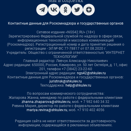
Мы в соцсетях
Контактные данные для Роскомнадзора и государственных органов
Сетевое издание «NGS42.RU» (18+)
Зарегистрировано Федеральной службой по надзору в сфере связи,
информационных технологий и массовых коммуникаций
(Роскомнадзор). Регистрационный номер и дата принятия решения о
регистрации - ЭЛ № ФС 77-78817 от 07.08.2020 г.
Учредитель: Общество с ограниченной ответственностью "ИНТЕРНЕТ
ТЕХНОЛОГИИ"
Главный редактор: Левчук Александр Николаевич
Адрес редакции: 650000, Россия, Кемерово, ул. 50 лет Октября, д. 11, офис
201, телефон +7 (3842) 23-22-60
Электронный адрес редакции:
ngs42@shkulev.ru
Контактные данные для Роскомнадзора и государственных органов:
juristnsk@shkulev.ru
Техподдержка:
help@shkulev.ru
По вопросам коммерческого сотрудничества:
Жапарова Жанна, менеджер по работе с федеральными клиентами
zhanna.zhaparova@shkulev.ru
, моб. + 7 982 640 34 32
Ревина Мария, директор по работе с федеральными клиентами
mariya.revina@shkulev.ru
, моб. +7 910 402 4056
Редакция сайта не несет ответственности за достоверность
информации, содержащейся в рекламных объявлениях.