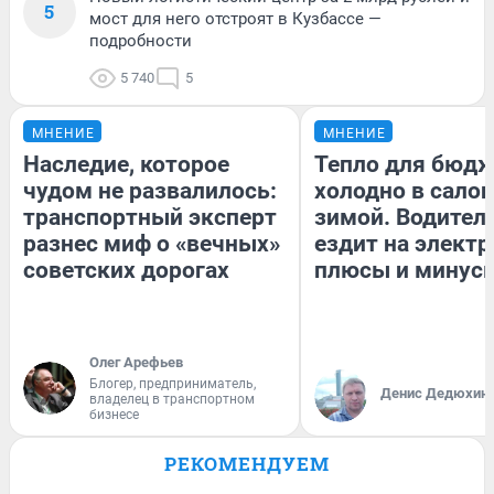
5
мост для него отстроят в Кузбассе —
подробности
5 740
5
МНЕНИЕ
МНЕНИЕ
Наследие, которое
Тепло для бюдж
чудом не развалилось:
холодно в сало
транспортный эксперт
зимой. Водитель
разнес миф о «вечных»
ездит на электр
советских дорогах
плюсы и минус
Олег Арефьев
Блогер, предприниматель,
Денис Дедюхин
владелец в транспортном
бизнесе
РЕКОМЕНДУЕМ