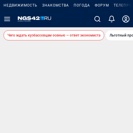
НЕДВИЖИМОСТЬ
ЗНАКОМСТВА
ПОГОДА
ФОРУМ
ТЕЛЕПРО
Чего ждать кузбассовцам осенью — ответ экономиста
Льготный про