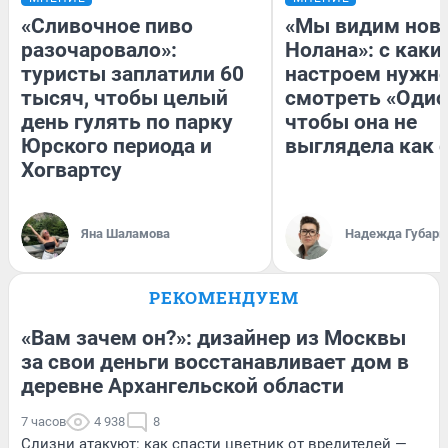
«Сливочное пиво
«Мы видим нов
разочаровало»:
Нолана»: с каки
туристы заплатили 60
настроем нужн
тысяч, чтобы целый
смотреть «Одис
день гулять по парку
чтобы она не
Юрского периода и
выглядела как 
Хогвартсу
Яна Шаламова
Надежда Губарь
РЕКОМЕНДУЕМ
«Вам зачем он?»: дизайнер из Москвы
за свои деньги восстанавливает дом в
деревне Архангельской области
7 часов
4 938
8
Слизни атакуют: как спасти цветник от вредителей —