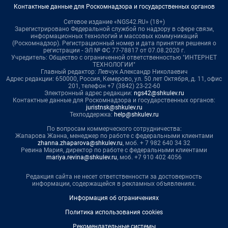
Контактные данные для Роскомнадзора и государственных органов
Сетевое издание «NGS42.RU» (18+)
Зарегистрировано Федеральной службой по надзору в сфере связи,
информационных технологий и массовых коммуникаций
(Роскомнадзор). Регистрационный номер и дата принятия решения о
регистрации - ЭЛ № ФС 77-78817 от 07.08.2020 г.
Учредитель: Общество с ограниченной ответственностью "ИНТЕРНЕТ
ТЕХНОЛОГИИ"
Главный редактор: Левчук Александр Николаевич
Адрес редакции: 650000, Россия, Кемерово, ул. 50 лет Октября, д. 11, офис
201, телефон +7 (3842) 23-22-60
Электронный адрес редакции:
ngs42@shkulev.ru
Контактные данные для Роскомнадзора и государственных органов:
juristnsk@shkulev.ru
Техподдержка:
help@shkulev.ru
По вопросам коммерческого сотрудничества:
Жапарова Жанна, менеджер по работе с федеральными клиентами
zhanna.zhaparova@shkulev.ru
, моб. + 7 982 640 34 32
Ревина Мария, директор по работе с федеральными клиентами
mariya.revina@shkulev.ru
, моб. +7 910 402 4056
Редакция сайта не несет ответственности за достоверность
информации, содержащейся в рекламных объявлениях.
Информация об ограничениях
Политика использования cookies
Рекомендательные системы