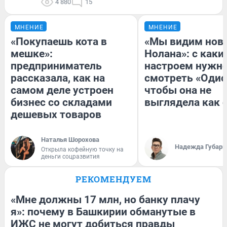
4 880
15
МНЕНИЕ
МНЕНИЕ
«Покупаешь кота в
«Мы видим нов
мешке»:
Нолана»: с каки
предприниматель
настроем нужн
рассказала, как на
смотреть «Одис
самом деле устроен
чтобы она не
бизнес со складами
выглядела как 
дешевых товаров
Наталья Шорохова
Надежда Губарь
Открыла кофейную точку на
деньги соцразвития
РЕКОМЕНДУЕМ
«Мне должны 17 млн, но банку плачу
я»: почему в Башкирии обманутые в
ИЖС не могут добиться правды