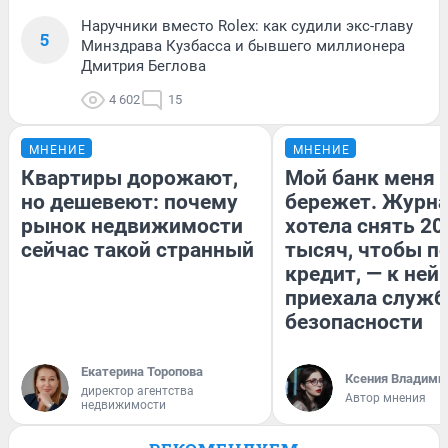
Наручники вместо Rolex: как судили экс-главу
5
Минздрава Кузбасса и бывшего миллионера
Дмитрия Беглова
4 602
15
МНЕНИЕ
МНЕНИЕ
Квартиры дорожают,
Мой банк меня
но дешевеют: почему
бережет. Журн
рынок недвижимости
хотела снять 20
сейчас такой странный
тысяч, чтобы п
кредит, — к ней
приехала служб
безопасности
Екатерина Торопова
Ксения Владими
директор агентства
Автор мнения
недвижимости