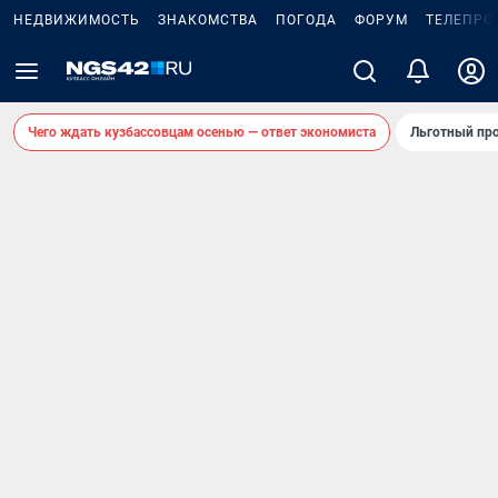
НЕДВИЖИМОСТЬ
ЗНАКОМСТВА
ПОГОДА
ФОРУМ
ТЕЛЕПРО
Чего ждать кузбассовцам осенью — ответ экономиста
Льготный про