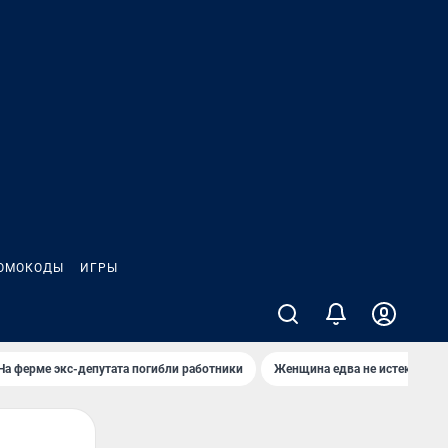
ОМОКОДЫ
ИГРЫ
На ферме экс-депутата погибли работники
Женщина едва не истекла кро