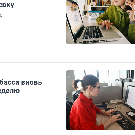
евку
о
басса вновь
еделю