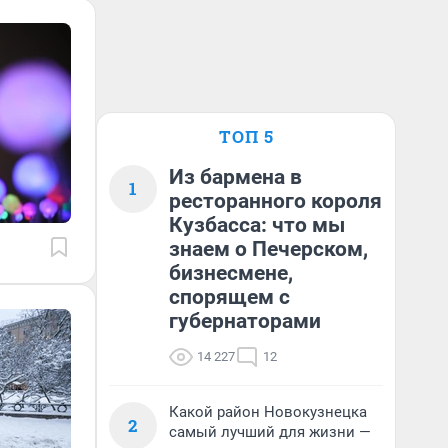
ТОП 5
Из бармена в
1
ресторанного короля
Кузбасса: что мы
знаем о Печерском,
бизнесмене,
спорящем с
губернаторами
14 227
12
Какой район Новокузнецка
2
самый лучший для жизни —