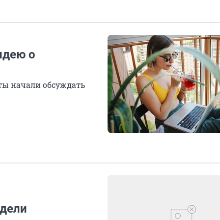
идею о
ты начали обсуждать
едели