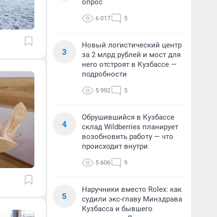
опрос
6 017
5
Новый логистический центр
3
за 2 млрд рублей и мост для
него отстроят в Кузбассе —
подробности
5 992
5
Обрушившийся в Кузбассе
4
склад Wildberries планирует
возобновить работу — что
происходит внутри
5 606
9
Наручники вместо Rolex: как
5
судили экс-главу Минздрава
Кузбасса и бывшего