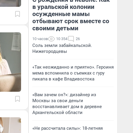
в уральской колонии
осужденные мамы
отбывают срок вместе со
своими детьми
10 часов
10 354
26
Соль земли забайкальской.
Нижегородцевы
«Так неожиданно и приятно». Героиня
мема вспомнила о съемках с гуру
пикапа в кафе Владивостока
«Вам зачем он?»: дизайнер из
Москвы за свои деньги
восстанавливает дом в деревне
Архангельской области
«Не рассчитала силы»: 18-летняя