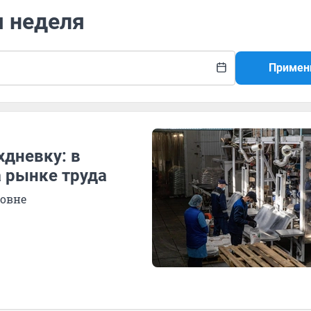
я неделя
Примен
хдневку: в
а рынке труда
ровне