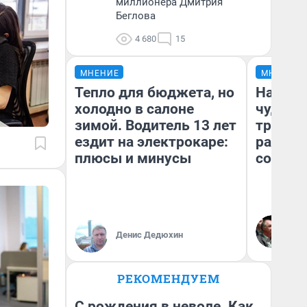
миллионера Дмитрия
Беглова
4 680
15
МНЕНИЕ
МНЕНИЕ
Тепло для бюджета, но
Наслед
холодно в салоне
чудом 
зимой. Водитель 13 лет
трансп
ездит на электрокаре:
разнес
плюсы и минусы
советс
Ол
Бл
Денис Дедюхин
вл
би
РЕКОМЕНДУЕМ
С рождения в неволе. Как