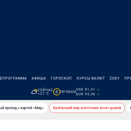
ЛЕПРОГРАММА
АФИША
ГОРОСКОП
КУРСЫ ВАЛЮТ
ZODY
ПР
USD 81,41
СЕЙЧАС
4
ПРОБКИ
+21°C
EUR 94,06
ый проезд с картой «Мир»
Кузбасский мэр-взяточник хочет домой