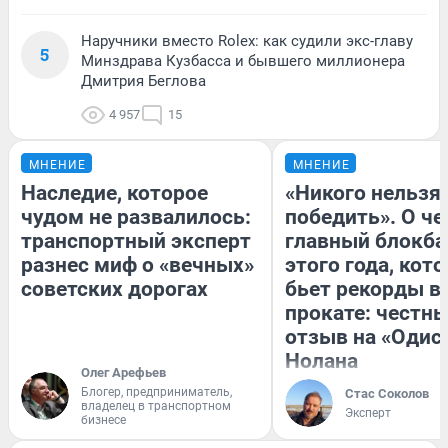
Наручники вместо Rolex: как судили экс-главу
5
Минздрава Кузбасса и бывшего миллионера
Дмитрия Беглова
4 957
15
МНЕНИЕ
МНЕНИЕ
Наследие, которое
«Никого нельзя
чудом не развалилось:
победить». О ч
транспортный эксперт
главный блокба
разнес миф о «вечных»
этого года, кот
советских дорогах
бьет рекорды в
прокате: честн
отзыв на «Одис
Нолана
Олег Арефьев
Блогер, предприниматель,
Стас Соколов
владелец в транспортном
Эксперт
бизнесе