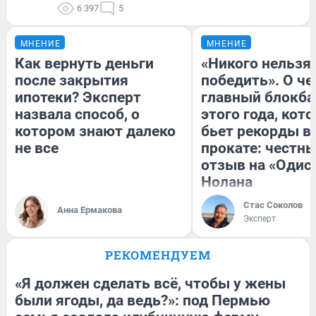
6 397
5
МНЕНИЕ
МНЕНИЕ
Как вернуть деньги
«Никого нельзя
после закрытия
победить». О ч
ипотеки? Эксперт
главный блокба
назвала способ, о
этого года, кот
котором знают далеко
бьет рекорды в
не все
прокате: честн
отзыв на «Одис
Нолана
Стас Соколов
Анна Ермакова
Эксперт
РЕКОМЕНДУЕМ
«Я должен сделать всё, чтобы у жены
были ягоды, да ведь?»: под Пермью