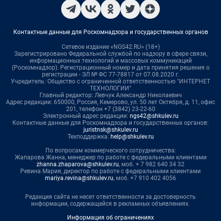
Контактные данные для Роскомнадзора и государственных органов
Сетевое издание «NGS42.RU» (18+)
Зарегистрировано Федеральной службой по надзору в сфере связи,
информационных технологий и массовых коммуникаций
(Роскомнадзор). Регистрационный номер и дата принятия решения о
регистрации - ЭЛ № ФС 77-78817 от 07.08.2020 г.
Учредитель: Общество с ограниченной ответственностью "ИНТЕРНЕТ
ТЕХНОЛОГИИ"
Главный редактор: Левчук Александр Николаевич
Адрес редакции: 650000, Россия, Кемерово, ул. 50 лет Октября, д. 11, офис
201, телефон +7 (3842) 23-22-60
Электронный адрес редакции:
ngs42@shkulev.ru
Контактные данные для Роскомнадзора и государственных органов:
juristnsk@shkulev.ru
Техподдержка:
help@shkulev.ru
По вопросам коммерческого сотрудничества:
Жапарова Жанна, менеджер по работе с федеральными клиентами
zhanna.zhaparova@shkulev.ru
, моб. + 7 982 640 34 32
Ревина Мария, директор по работе с федеральными клиентами
mariya.revina@shkulev.ru
, моб. +7 910 402 4056
Редакция сайта не несет ответственности за достоверность
информации, содержащейся в рекламных объявлениях.
Информация об ограничениях