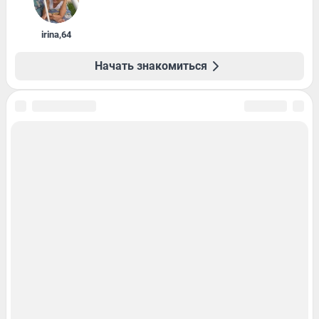
irina
,
64
Начать знакомиться