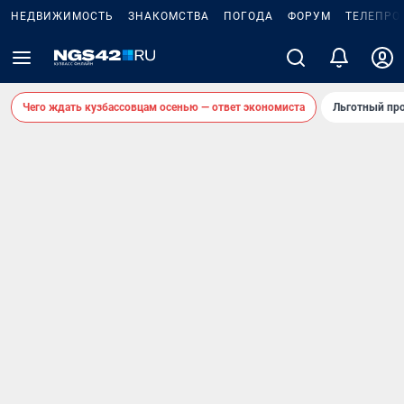
НЕДВИЖИМОСТЬ
ЗНАКОМСТВА
ПОГОДА
ФОРУМ
ТЕЛЕПРО
Чего ждать кузбассовцам осенью — ответ экономиста
Льготный про