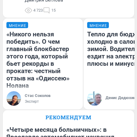
4 723
15
МНЕНИЕ
МНЕНИЕ
«Никого нельзя
Тепло для бюдж
победить». О чем
холодно в сало
главный блокбастер
зимой. Водитель
этого года, который
ездит на электр
бьет рекорды в
плюсы и минус
прокате: честный
отзыв на «Одиссею»
Нолана
Стас Соколов
Денис Дедюхин
Эксперт
РЕКОМЕНДУЕМ
«Четыре месяца больничных»: в
Ярославле автомобилист изувечил