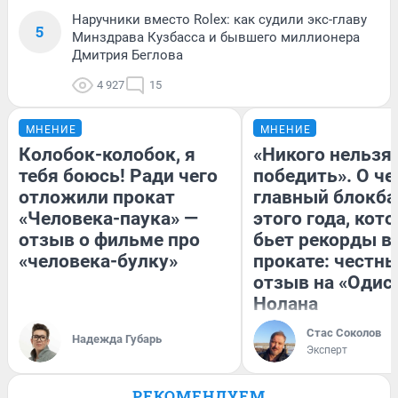
Наручники вместо Rolex: как судили экс-главу
5
Минздрава Кузбасса и бывшего миллионера
Дмитрия Беглова
4 927
15
МНЕНИЕ
МНЕНИЕ
Колобок-колобок, я
«Никого нельзя
тебя боюсь! Ради чего
победить». О ч
отложили прокат
главный блокба
«Человека-паука» —
этого года, кот
отзыв о фильме про
бьет рекорды в
«человека-булку»
прокате: честн
отзыв на «Одис
Нолана
Стас Соколов
Надежда Губарь
Эксперт
РЕКОМЕНДУЕМ