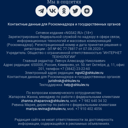
Мы в соцсетях
Контактные данные для Роскомнадзора и государственных органов
Сетевое издание «NGS42.RU» (18+)
Зарегистрировано Федеральной службой по надзору в сфере связи,
информационных технологий и массовых коммуникаций
(Роскомнадзор). Регистрационный номер и дата принятия решения о
регистрации - ЭЛ № ФС 77-78817 от 07.08.2020 г.
Учредитель: Общество с ограниченной ответственностью "ИНТЕРНЕТ
ТЕХНОЛОГИИ"
Главный редактор: Левчук Александр Николаевич
Адрес редакции: 650000, Россия, Кемерово, ул. 50 лет Октября, д. 11, офис
201, телефон +7 (3842) 23-22-60
Электронный адрес редакции:
ngs42@shkulev.ru
Контактные данные для Роскомнадзора и государственных органов:
juristnsk@shkulev.ru
Техподдержка:
help@shkulev.ru
По вопросам коммерческого сотрудничества:
Жапарова Жанна, менеджер по работе с федеральными клиентами
zhanna.zhaparova@shkulev.ru
, моб. + 7 982 640 34 32
Ревина Мария, директор по работе с федеральными клиентами
mariya.revina@shkulev.ru
, моб. +7 910 402 4056
Редакция сайта не несет ответственности за достоверность
информации, содержащейся в рекламных объявлениях.