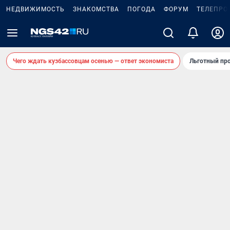
НЕДВИЖИМОСТЬ
ЗНАКОМСТВА
ПОГОДА
ФОРУМ
ТЕЛЕПРО
Чего ждать кузбассовцам осенью — ответ экономиста
Льготный про