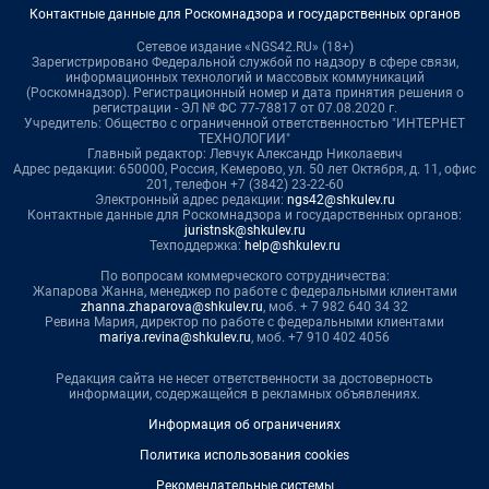
Контактные данные для Роскомнадзора и государственных органов
Сетевое издание «NGS42.RU» (18+)
Зарегистрировано Федеральной службой по надзору в сфере связи,
информационных технологий и массовых коммуникаций
(Роскомнадзор). Регистрационный номер и дата принятия решения о
регистрации - ЭЛ № ФС 77-78817 от 07.08.2020 г.
Учредитель: Общество с ограниченной ответственностью "ИНТЕРНЕТ
ТЕХНОЛОГИИ"
Главный редактор: Левчук Александр Николаевич
Адрес редакции: 650000, Россия, Кемерово, ул. 50 лет Октября, д. 11, офис
201, телефон +7 (3842) 23-22-60
Электронный адрес редакции:
ngs42@shkulev.ru
Контактные данные для Роскомнадзора и государственных органов:
juristnsk@shkulev.ru
Техподдержка:
help@shkulev.ru
По вопросам коммерческого сотрудничества:
Жапарова Жанна, менеджер по работе с федеральными клиентами
zhanna.zhaparova@shkulev.ru
, моб. + 7 982 640 34 32
Ревина Мария, директор по работе с федеральными клиентами
mariya.revina@shkulev.ru
, моб. +7 910 402 4056
Редакция сайта не несет ответственности за достоверность
информации, содержащейся в рекламных объявлениях.
Информация об ограничениях
Политика использования cookies
Рекомендательные системы