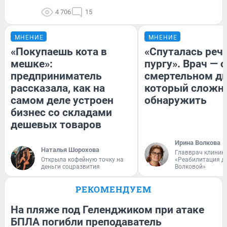
4 706
15
МНЕНИЕ
МНЕНИЕ
«Покупаешь кота в
«Спуталась речь
мешке»:
пургу». Врач — о
предприниматель
смертельном ди
рассказала, как на
который сложн
самом деле устроен
обнаружить
бизнес со складами
дешевых товаров
Ирина Волкова
Наталья Шорохова
Главврач клиник
Открыла кофейную точку на
«Реабилитация д
деньги соцразвития
Волковой»
РЕКОМЕНДУЕМ
На пляже под Геленджиком при атаке
БПЛА погибли преподаватель