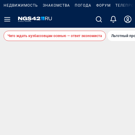
НЕДВИЖИМОСТЬ
ЗНАКОМСТВА
ПОГОДА
ФОРУМ
ТЕЛЕПРО
Чего ждать кузбассовцам осенью — ответ экономиста
Льготный про