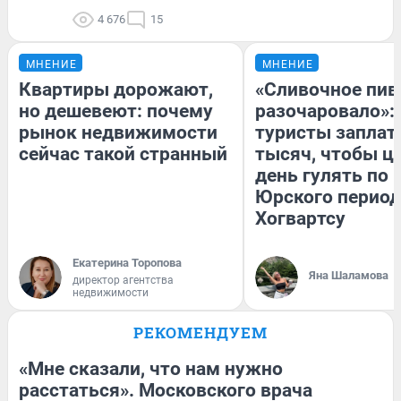
4 676
15
МНЕНИЕ
МНЕНИЕ
Квартиры дорожают,
«Сливочное пив
но дешевеют: почему
разочаровало»:
рынок недвижимости
туристы заплат
сейчас такой странный
тысяч, чтобы ц
день гулять по 
Юрского период
Хогвартсу
Екатерина Торопова
Яна Шаламова
директор агентства
недвижимости
РЕКОМЕНДУЕМ
«Мне сказали, что нам нужно
расстаться». Московского врача