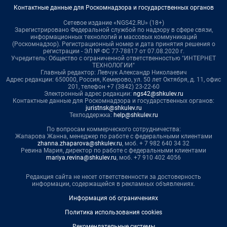
Контактные данные для Роскомнадзора и государственных органов
Сетевое издание «NGS42.RU» (18+)
Зарегистрировано Федеральной службой по надзору в сфере связи,
информационных технологий и массовых коммуникаций
(Роскомнадзор). Регистрационный номер и дата принятия решения о
регистрации - ЭЛ № ФС 77-78817 от 07.08.2020 г.
Учредитель: Общество с ограниченной ответственностью "ИНТЕРНЕТ
ТЕХНОЛОГИИ"
Главный редактор: Левчук Александр Николаевич
Адрес редакции: 650000, Россия, Кемерово, ул. 50 лет Октября, д. 11, офис
201, телефон +7 (3842) 23-22-60
Электронный адрес редакции:
ngs42@shkulev.ru
Контактные данные для Роскомнадзора и государственных органов:
juristnsk@shkulev.ru
Техподдержка:
help@shkulev.ru
По вопросам коммерческого сотрудничества:
Жапарова Жанна, менеджер по работе с федеральными клиентами
zhanna.zhaparova@shkulev.ru
, моб. + 7 982 640 34 32
Ревина Мария, директор по работе с федеральными клиентами
mariya.revina@shkulev.ru
, моб. +7 910 402 4056
Редакция сайта не несет ответственности за достоверность
информации, содержащейся в рекламных объявлениях.
Информация об ограничениях
Политика использования cookies
Рекомендательные системы