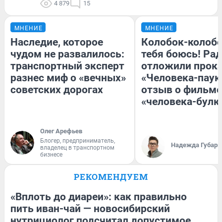
4 879
15
МНЕНИЕ
МНЕНИЕ
Наследие, которое
Колобок-колобо
чудом не развалилось:
тебя боюсь! Рад
транспортный эксперт
отложили прок
разнес миф о «вечных»
«Человека-паук
советских дорогах
отзыв о фильме
«человека-булк
Олег Арефьев
Блогер, предприниматель,
Надежда Губарь
владелец в транспортном
бизнесе
РЕКОМЕНДУЕМ
«Вплоть до диареи»: как правильно
пить иван-чай — новосибирский
нутрициолог подсчитал допустимое