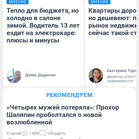
МНЕНИЕ
МНЕНИЕ
Тепло для бюджета, но
Квартиры доро
холодно в салоне
но дешевеют: п
зимой. Водитель 13 лет
рынок недвижи
ездит на электрокаре:
сейчас такой с
плюсы и минусы
Екатерина Тороп
Денис Дедюхин
директор агентст
недвижимости
РЕКОМЕНДУЕМ
«Четырех мужей потеряла»: Прохор
Шаляпин проболтался о новой
возлюбленной
5 часов
1 884
Обсудить