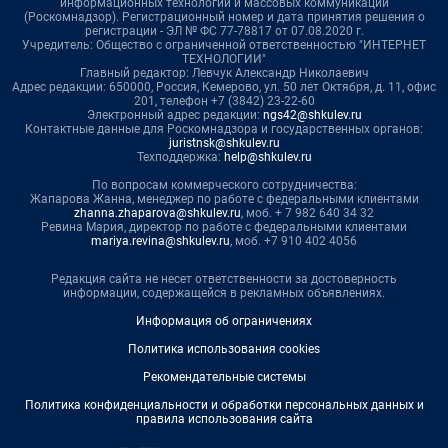
информационных технологий и массовых коммуникаций
(Роскомнадзор). Регистрационный номер и дата принятия решения о
регистрации - ЭЛ № ФС 77-78817 от 07.08.2020 г.
Учредитель: Общество с ограниченной ответственностью "ИНТЕРНЕТ
ТЕХНОЛОГИИ"
Главный редактор: Левчук Александр Николаевич
Адрес редакции: 650000, Россия, Кемерово, ул. 50 лет Октября, д. 11, офис
201, телефон +7 (3842) 23-22-60
Электронный адрес редакции:
ngs42@shkulev.ru
Контактные данные для Роскомнадзора и государственных органов:
juristnsk@shkulev.ru
Техподдержка:
help@shkulev.ru
По вопросам коммерческого сотрудничества:
Жапарова Жанна, менеджер по работе с федеральными клиентами
zhanna.zhaparova@shkulev.ru
, моб. + 7 982 640 34 32
Ревина Мария, директор по работе с федеральными клиентами
mariya.revina@shkulev.ru
, моб. +7 910 402 4056
Редакция сайта не несет ответственности за достоверность
информации, содержащейся в рекламных объявлениях.
Информация об ограничениях
Политика использования cookies
Рекомендательные системы
Политика конфиденциальности и обработки персональных данных и
правила использования сайта