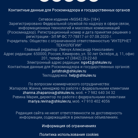
Контактные данные для Роскомнадзора и государственных органов
Сетевое издание «NGS42.RU» (18+)
Зарегистрировано Федеральной службой по надзору в сфере связи,
информационных технологий и массовых коммуникаций
(Роскомнадзор). Регистрационный номер и дата принятия решения о
регистрации - ЭЛ № ФС 77-78817 от 07.08.2020 г.
Учредитель: Общество с ограниченной ответственностью "ИНТЕРНЕТ
ТЕХНОЛОГИИ"
Главный редактор: Левчук Александр Николаевич
Адрес редакции: 650000, Россия, Кемерово, ул. 50 лет Октября, д. 11, офис
201, телефон +7 (3842) 23-22-60
Электронный адрес редакции:
ngs42@shkulev.ru
Контактные данные для Роскомнадзора и государственных органов:
juristnsk@shkulev.ru
Техподдержка:
help@shkulev.ru
По вопросам коммерческого сотрудничества:
Жапарова Жанна, менеджер по работе с федеральными клиентами
zhanna.zhaparova@shkulev.ru
, моб. + 7 982 640 34 32
Ревина Мария, директор по работе с федеральными клиентами
mariya.revina@shkulev.ru
, моб. +7 910 402 4056
Редакция сайта не несет ответственности за достоверность
информации, содержащейся в рекламных объявлениях.
Информация об ограничениях
Политика использования cookies