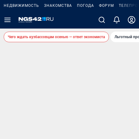
НЕДВИЖИМОСТЬ
ЗНАКОМСТВА
ПОГОДА
ФОРУМ
ТЕЛЕПРО
Чего ждать кузбассовцам осенью — ответ экономиста
Льготный про