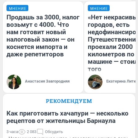
МНЕНИЕ
МНЕНИЕ
Продашь за 3000, налог
«Нет некрасивы
возьмут с 4000. Что
городов, есть
нам готовит новый
недофинансиро
налоговый закон — он
Путешественни
коснется импорта и
проехали 2000
даже репетиторов
километров по 
машине — стоил
того
Анастасия Завгородняя
Екатерина Литк
РЕКОМЕНДУЕМ
Как приготовить хачапури — несколько
рецептов от жительницы Барнаула
3 часа
2 083
Обсудить