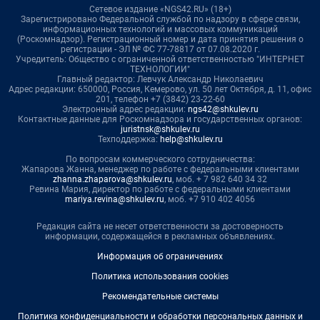
Сетевое издание «NGS42.RU» (18+)
Зарегистрировано Федеральной службой по надзору в сфере связи,
информационных технологий и массовых коммуникаций
(Роскомнадзор). Регистрационный номер и дата принятия решения о
регистрации - ЭЛ № ФС 77-78817 от 07.08.2020 г.
Учредитель: Общество с ограниченной ответственностью "ИНТЕРНЕТ
ТЕХНОЛОГИИ"
Главный редактор: Левчук Александр Николаевич
Адрес редакции: 650000, Россия, Кемерово, ул. 50 лет Октября, д. 11, офис
201, телефон +7 (3842) 23-22-60
Электронный адрес редакции:
ngs42@shkulev.ru
Контактные данные для Роскомнадзора и государственных органов:
juristnsk@shkulev.ru
Техподдержка:
help@shkulev.ru
По вопросам коммерческого сотрудничества:
Жапарова Жанна, менеджер по работе с федеральными клиентами
zhanna.zhaparova@shkulev.ru
, моб. + 7 982 640 34 32
Ревина Мария, директор по работе с федеральными клиентами
mariya.revina@shkulev.ru
, моб. +7 910 402 4056
Редакция сайта не несет ответственности за достоверность
информации, содержащейся в рекламных объявлениях.
Информация об ограничениях
Политика использования cookies
Рекомендательные системы
Политика конфиденциальности и обработки персональных данных и