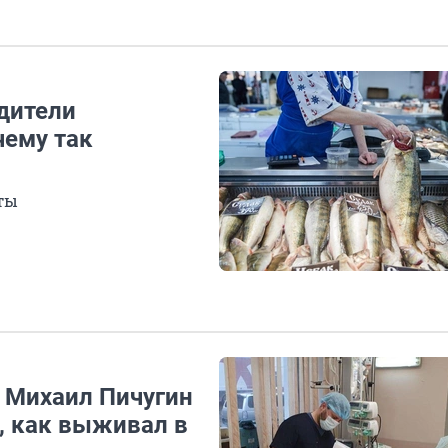
дители
чему так
ты
а Михаил Пичугин
, как выживал в