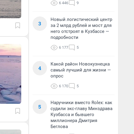
6 446
9
Новый логистический центр
3
за 2 млрд рублей и мост для
него отстроят в Кузбассе —
подробности
6 177
5
Какой район Новокузнецка
4
самый лучший для жизни —
опрос
6 170
5
Наручники вместо Rolex: как
5
судили экс-главу Минздрава
Кузбасса и бывшего
миллионера Дмитрия
Беглова