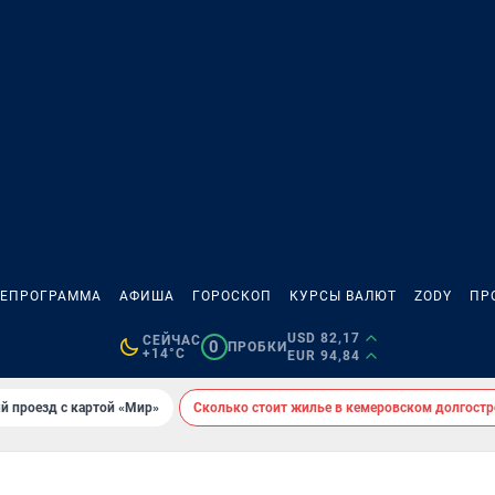
ЛЕПРОГРАММА
АФИША
ГОРОСКОП
КУРСЫ ВАЛЮТ
ZODY
ПР
USD 82,17
СЕЙЧАС
0
ПРОБКИ
+14°C
EUR 94,84
й проезд с картой «Мир»
Сколько стоит жилье в кемеровском долгостр