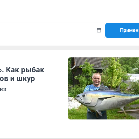
Примен
». Как рыбак
ов и шкур
гии