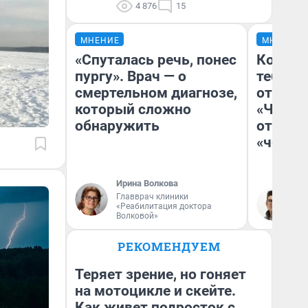
4 876
15
МНЕНИЕ
МНЕНИЕ
«Спуталась речь, понес
Колобо
пургу». Врач — о
тебя бо
смертельном диагнозе,
отложи
который сложно
«Челов
обнаружить
отзыв 
«челов
Ирина Волкова
Главврач клиники
На
«Реабилитация доктора
Волковой»
РЕКОМЕНДУЕМ
Теряет зрение, но гоняет
на мотоцикле и скейте.
Как живет подросток с