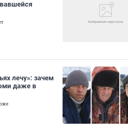
рвавшейся
ет
ьях лечу»: зачем
оми даже в
ложе