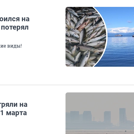
оился на
 потерял
кие виды!
тряли на
 1 марта