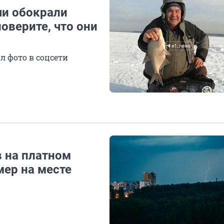
чи обокрали
оверите, что они
л фото в соцсети
в на платном
мер на месте