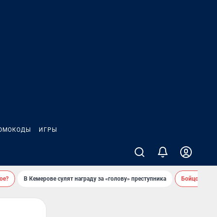
ОМОКОДЫ
ИГРЫ
ое?
В Кемерове сулят награду за «голову» преступника
Бойцовский 