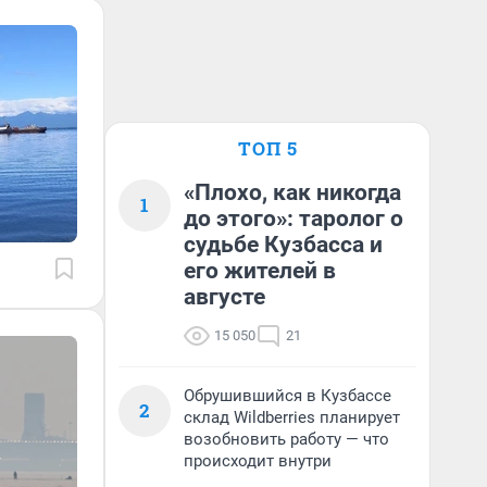
ТОП 5
«Плохо, как никогда
1
до этого»: таролог о
судьбе Кузбасса и
его жителей в
августе
15 050
21
Обрушившийся в Кузбассе
2
склад Wildberries планирует
возобновить работу — что
происходит внутри