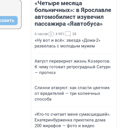
«Четыре месяца
больничных»: в Ярославле
автомобилист изувечил
равить
пассажира «Яавтобуса»
6 часов
4 991
28
«Ну вот и всё»: звезда «Дома-2»
развелась с молодым мужем
Август перевернет жизнь Козерогов.
К чему готовит ретроградный Сатурн
— прогноз
Слизни атакуют: как спасти цветник
от вредителей — три копеечных
способа
«Кто-то считает меня сумасшедшей».
Екатеринбурженка приютила дома
200 жирафов — фото и видео