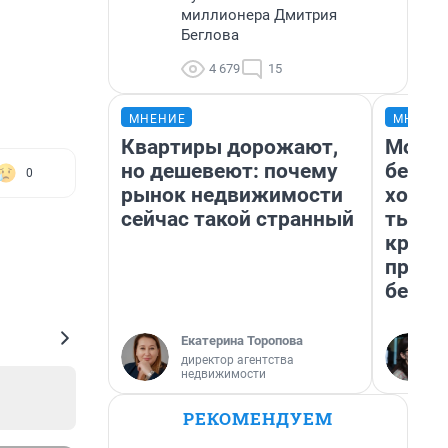
миллионера Дмитрия
Беглова
4 679
15
МНЕНИЕ
МНЕНИ
Квартиры дорожают,
Мой б
но дешевеют: почему
береж
0
рынок недвижимости
хотел
сейчас такой странный
тысяч
креди
приех
безоп
Екатерина Торопова
директор агентства
недвижимости
РЕКОМЕНДУЕМ