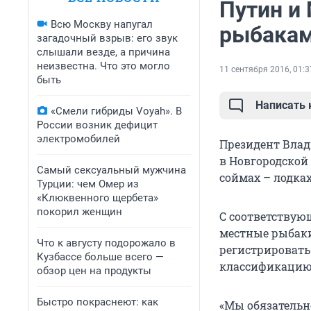
Путин и
Всю Москву напугал
рыбакам
загадочный взрыв: его звук
слышали везде, а причина
неизвестна. Что это могло
11 сентября 2016, 01:3
быть
Написать
«Смели гибриды Voyah». В
России возник дефицит
электромобилей
Президент Влад
в Новгородской
Самый сексуальный мужчина
соймах – лодках
Турции: чем Омер из
«Клюквенного щербета»
покорил женщин
С соответствую
местные рыбаки.
Что к августу подорожало в
регистрировать
Кузбассе больше всего —
классификацию
обзор цен на продукты
Быстро покраснеют: как
«Мы обязательно