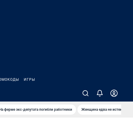
ОМОКОДЫ
ИГРЫ
На ферме экс-депутата погибли работники
Женщина едва не истекла кро