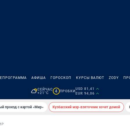
ЛЕПРОГРАММА
АФИША
ГОРОСКОП
КУРСЫ ВАЛЮТ
ZODY
ПР
USD 81,41
СЕЙЧАС
4
ПРОБКИ
+21°C
EUR 94,06
ый проезд с картой «Мир»
Кузбасский мэр-взяточник хочет домой
ИР