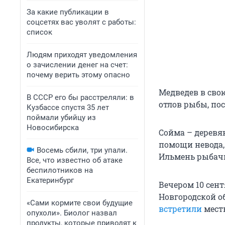
За какие публикации в
соцсетях вас уволят с работы:
список
Людям приходят уведомления
о зачислении денег на счет:
почему верить этому опасно
Медведев в сво
В СССР его бы расстреляли: в
отлов рыбы, пос
Кузбассе спустя 35 лет
поймали убийцу из
Новосибирска
Сойма – деревян
помощи невода,
Восемь сбили, три упали.
Ильмень рыбачил
Все, что известно об атаке
беспилотников на
Екатеринбург
Вечером 10 сен
Новгородской об
«Сами кормите свои будущие
встретили
мест
опухоли». Биолог назвал
продукты, которые приводят к