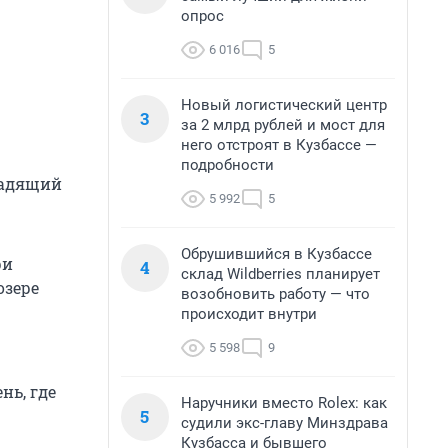
опрос
6 016
5
Новый логистический центр
3
за 2 млрд рублей и мост для
него отстроят в Кузбассе —
подробности
щадящий
5 992
5
Обрушившийся в Кузбассе
ри
4
склад Wildberries планирует
озере
возобновить работу — что
происходит внутри
5 598
9
нь, где
Наручники вместо Rolex: как
5
судили экс-главу Минздрава
Кузбасса и бывшего