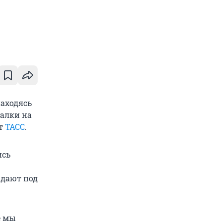
аходясь
балки на
ет
ТАСС
.
ись
адают под
е мы