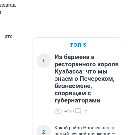
 делали
и
– это
ТОП 5
Из бармена в
1
ресторанного короля
Кузбасса: что мы
знаем о Печерском,
бизнесмене,
спорящем с
губернаторами
14 227
12
Какой район Новокузнецка
2
самый лучший для жизни —