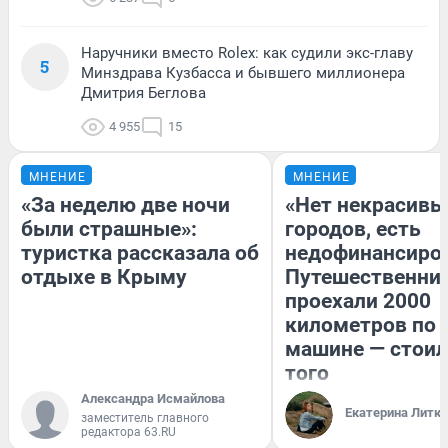
Наручники вместо Rolex: как судили экс-главу
5
Минздрава Кузбасса и бывшего миллионера
Дмитрия Беглова
4 955
15
МНЕНИЕ
МНЕНИЕ
«За неделю две ночи
«Нет некрасивы
были страшные»:
городов, есть
туристка рассказала об
недофинансиро
отдыхе в Крыму
Путешественни
проехали 2000
километров по 
машине — стоил
того
Александра Исмайлова
Екатерина Литк
заместитель главного
редактора 63.RU