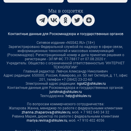
Мы в соцсетях
Контактные данные для Роскомнадзора и государственных органов
Сетевое издание «NGS42.RU» (18+)
Зарегистрировано Федеральной службой по надзору в сфере связи,
информационных технологий и массовых коммуникаций
(Роскомнадзор). Регистрационный номер и дата принятия решения о
регистрации - ЭЛ № ФС 77-78817 от 07.08.2020 г.
Учредитель: Общество с ограниченной ответственностью "ИНТЕРНЕТ
ТЕХНОЛОГИИ"
Главный редактор: Левчук Александр Николаевич
Адрес редакции: 650000, Россия, Кемерово, ул. 50 лет Октября, д. 11, офис
201, телефон +7 (3842) 23-22-60
Электронный адрес редакции:
ngs42@shkulev.ru
Контактные данные для Роскомнадзора и государственных органов:
juristnsk@shkulev.ru
Техподдержка:
help@shkulev.ru
По вопросам коммерческого сотрудничества:
Жапарова Жанна, менеджер по работе с федеральными клиентами
zhanna.zhaparova@shkulev.ru
, моб. + 7 982 640 34 32
Ревина Мария, директор по работе с федеральными клиентами
mariya.revina@shkulev.ru
, моб. +7 910 402 4056